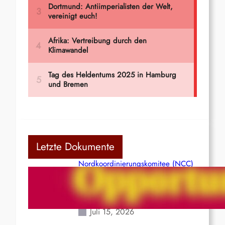
Letzte Dokumente
Nordkoordinierungskomitee (NCC)
der Kommunistischen Partei Indiens
(Maoistisch): Postmoderner
Opportunismus
Juli 15, 2026