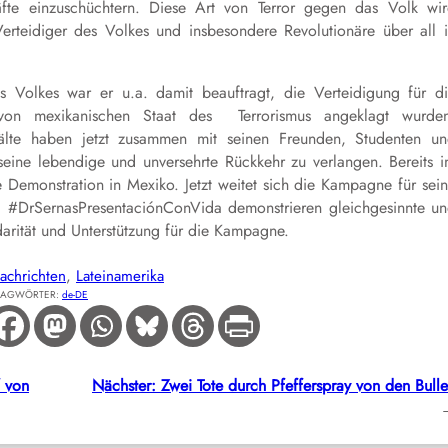
räfte einzuschüchtern. Diese Art von Terror gegen das Volk wi
erteidiger des Volkes und insbesondere Revolutionäre über all 
s Volkes war er u.a. damit beauftragt, die Verteidigung für d
on mexikanischen Staat des Terrorismus angeklagt wurden
älte haben jetzt zusammen mit seinen Freunden, Studenten u
eine lebendige und unversehrte Rückkehr zu verlangen. Bereits 
e Demonstration in Mexiko. Jetzt weitet sich die Kampagne für sei
g #DrSernasPresentaciónConVida demonstrieren gleichgesinnte u
idarität und Unterstützung für die Kampagne.
achrichten
, 
Lateinamerika
LAGWÖRTER:
de-DE
f von
Nächster:
Zwei Tote durch Pfefferspray von den Bull