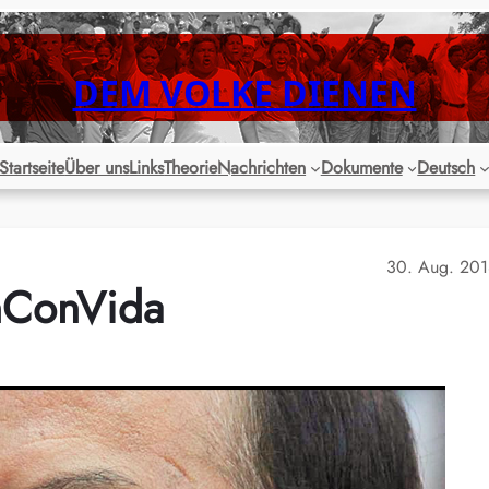
DEM VOLKE DIENEN
Startseite
Über uns
Links
Theorie
Nachrichten
Dokumente
Deutsch
30. Aug. 20
nConVida