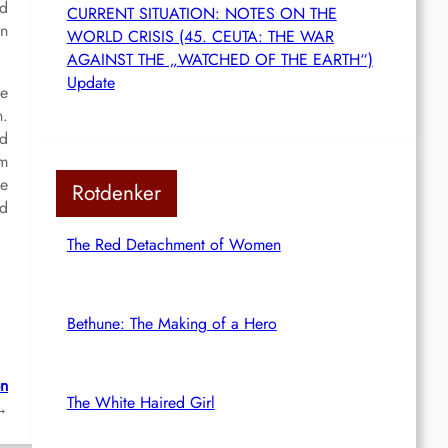
rd
CURRENT SITUATION: NOTES ON THE
in
WORLD CRISIS (45. CEUTA: THE WAR
AGAINST THE „WATCHED OF THE EARTH“)
Update
ie
.
nd
im
ne
Rotdenker
nd
The Red Detachment of Women
Bethune: The Making of a Hero
en
The White Haired Girl
→