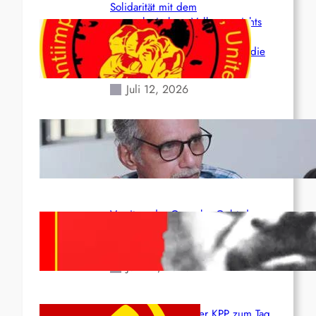
Solidarität mit dem
venezolanischem Volk angesichts
der verlorenen Leben und der
katastrophalen Situation durch die
Erdbeben des 24. Juni!
Juli 12, 2026
Indien: „Die Politik der
Kapitulation“ von K. Murali (Ajith)
Juli 1, 2026
Vorsitzender Gonzalo: Gebt das
Leben für die Partei und die
Revolution!
Juni 19, 2026
Beschluss des ZK der KPP zum Tag