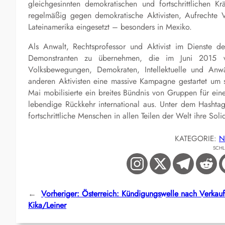
gleichgesinnten demokratischen und fortschrittlichen K
regelmäßig gegen demokratische Aktivisten, Aufrechte V
Lateinamerika eingesetzt – besonders in Mexiko.
Als Anwalt, Rechtsprofessor und Aktivist im Dienste de
Demonstranten zu übernehmen, die im Juni 2015 v
Volksbewegungen, Demokraten, Intellektuelle und Anw
anderen Aktivisten eine massive Kampagne gestartet um s
Mai mobilisierte ein breites Bündnis von Gruppen für ein
lebendige Rückkehr international aus. Unter dem Hashta
fortschrittliche Menschen in allen Teilen der Welt ihre Sol
KATEGORIE:
N
SCH
←
Vorheriger:
Österreich: Kündigungswelle nach Verkau
Kika/Leiner