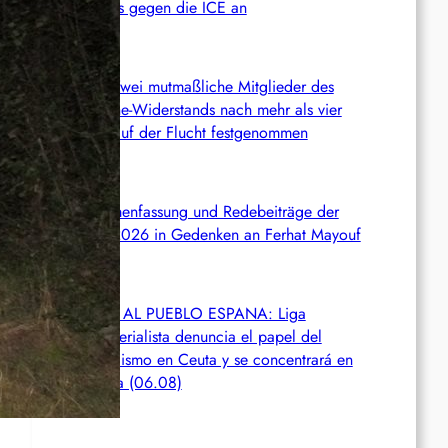
Kampfes gegen die ICE an
Chile: Zwei mutmaßliche Mitglieder des
Mapuche-Widerstands nach mehr als vier
Jahren auf der Flucht festgenommen
Zusammenfassung und Redebeiträge der
Demo 2026 in Gedenken an Ferhat Mayouf
SERVIR AL PUEBLO ESPANA: Liga
Antiimperialista denuncia el papel del
imperialismo en Ceuta y se concentrará en
València (06.08)