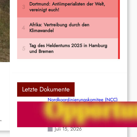
Letzte Dokumente
Nordkoordinierungskomitee (NCC)
der Kommunistischen Partei Indiens
(Maoistisch): Postmoderner
Opportunismus
→
Juli 15, 2026