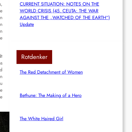
s,
CURRENT SITUATION: NOTES ON THE
re
WORLD CRISIS (45. CEUTA: THE WAR
an
AGAINST THE „WATCHED OF THE EARTH“)
en
Update
on
be
Rotdenker
dt
ns
nd
The Red Detachment of Women
en
zu
me
Bethune: The Making of a Hero
ie
The White Haired Girl