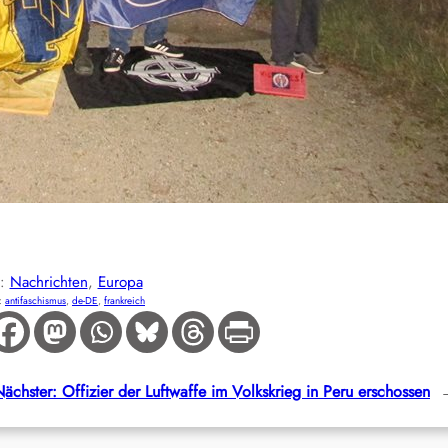
E:
Nachrichten
, 
Europa
:
antifaschismus
, 
de-DE
, 
frankreich
Nächster:
Offizier der Luftwaffe im Volkskrieg in Peru erschossen