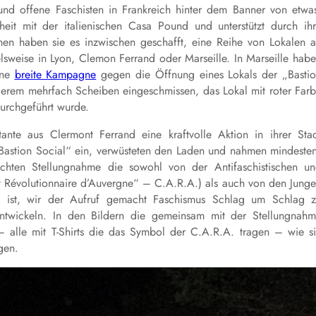
 und offene Faschisten in Frankreich hinter dem Banner von etwa
eit mit der italienischen Casa Pound und unterstützt durch ih
nen haben sie es inzwischen geschafft, eine Reihe von Lokalen 
lsweise in Lyon, Clemon Ferrand oder Marseille. In Marseille hab
eine
breite Kampagne
gegen die Öffnung eines Lokals der „Basti
anderem mehrfach Scheiben eingeschmissen, das Lokal mit roter Far
durchgeführt wurde.
tante aus Clermont Ferrand eine kraftvolle Aktion in ihrer Sta
 „Bastion Social“ ein, verwüsteten den Laden und nahmen mindeste
lichten Stellungnahme die sowohl von der Antifaschistischen u
et Révolutionnaire d’Auvergne“ – C.A.R.A.) als auch von den Jung
net ist, wir der Aufruf gemacht Faschismus Schlag um Schlag 
ntwickeln. In den Bildern die gemeinsam mit der Stellungnah
e – alle mit T-Shirts die das Symbol der C.A.R.A. tragen – wie s
gen.