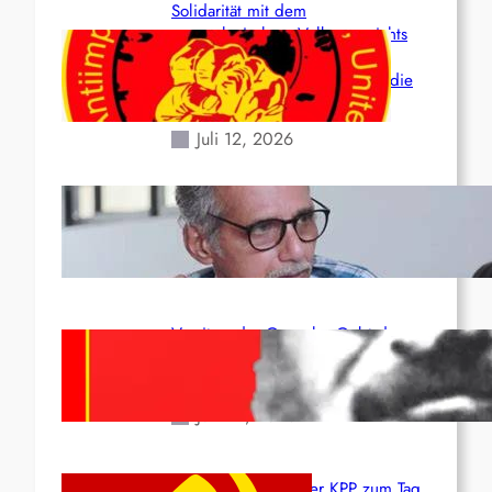
Solidarität mit dem
venezolanischem Volk angesichts
der verlorenen Leben und der
katastrophalen Situation durch die
Erdbeben des 24. Juni!
Juli 12, 2026
Indien: „Die Politik der
Kapitulation“ von K. Murali (Ajith)
Juli 1, 2026
Vorsitzender Gonzalo: Gebt das
Leben für die Partei und die
Revolution!
Juni 19, 2026
Beschluss des ZK der KPP zum Tag