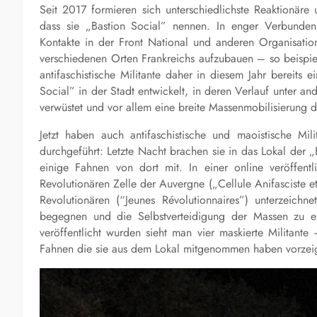
Seit 2017 formieren sich unterschiedlichste Reaktionäre
dass sie „Bastion Social” nennen. In enger Verbundenh
Kontakte in der Front National und anderen Organisatio
verschiedenen Orten Frankreichs aufzubauen – so beispie
antifaschistische Militante daher in diesem Jahr bereits 
Social” in der Stadt entwickelt, in deren Verlauf unter 
verwüstet und vor allem eine breite Massenmobilisierung 
Jetzt haben auch antifaschistische und maoistische Mili
durchgeführt: Letzte Nacht brachen sie in das Lokal der
einige Fahnen von dort mit. In einer online veröffent
Revolutionären Zelle der Auvergne („Cellule Anifasciste 
Revolutionären (“Jeunes Révolutionnaires”) unterzeich
begegnen und die Selbstverteidigung der Massen zu e
veröffentlicht wurden sieht man vier maskierte Militant
Fahnen die sie aus dem Lokal mitgenommen haben vorzei