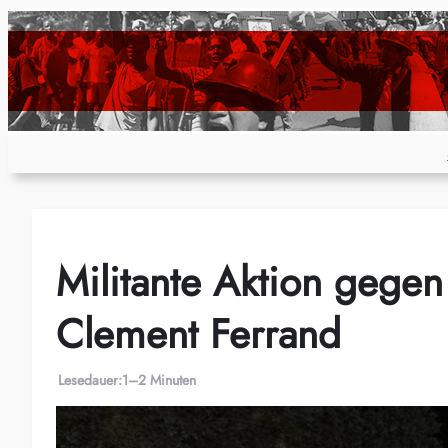
Zum
Inhalt
springen
Militante Aktion gegen
Clement Ferrand
Lesedauer:
1–2 Minuten