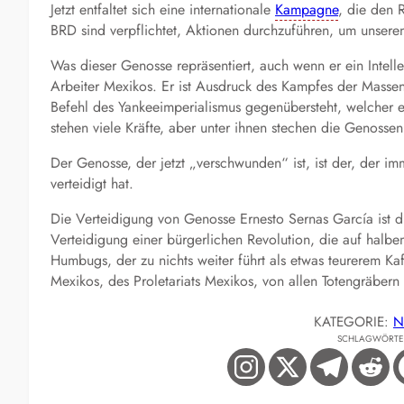
Jetzt entfaltet sich eine internationale
Kampagne
, die den 
BRD sind verpflichtet, Aktionen durchzuführen, um unsere
Was dieser Genosse repräsentiert, auch wenn er ein Intelle
Arbeiter Mexikos. Er ist Ausdruck des Kampfes der Massen
Befehl des Yankeeimperialismus gegenübersteht, welcher e
stehen viele Kräfte, aber unter ihnen stechen die Genoss
Der Genosse, der jetzt „verschwunden“ ist, ist der, der i
verteidigt hat.
Die Verteidigung von Genosse Ernesto Sernas García ist d
Verteidigung einer bürgerlichen Revolution, die auf halb
Humbugs, der zu nichts weiter führt als etwas teurerem Ka
Mexikos, des Proletariats Mexikos, von allen Totengräber
KATEGORIE:
N
SCHLAGWÖRTE