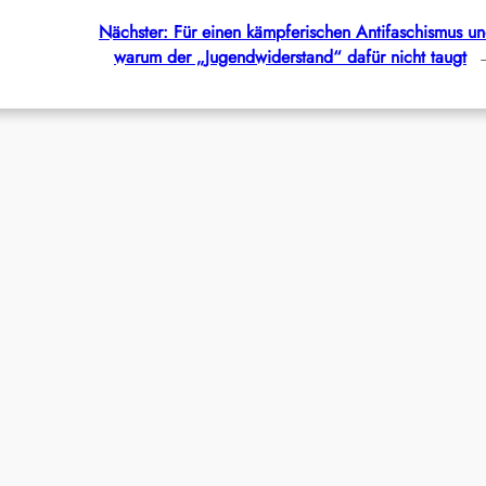
Nächster:
Für einen kämpferischen Antifaschismus u
warum der „Jugendwiderstand“ dafür nicht taugt