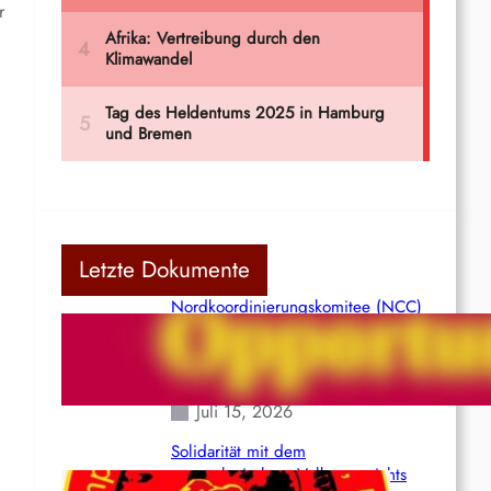
r
Letzte Dokumente
Nordkoordinierungskomitee (NCC)
der Kommunistischen Partei Indiens
(Maoistisch): Postmoderner
Opportunismus
Juli 15, 2026
Solidarität mit dem
venezolanischem Volk angesichts