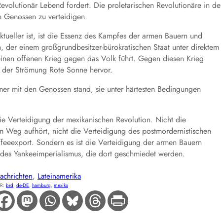
Revolutionär Lebend fordert. Die proletarischen Revolutionäre in de
n Genossen zu verteidigen.
ktueller ist, ist die Essenz des Kampfes der armen Bauern und
, der einem großgrundbesitzer-bürokratischen Staat unter direktem
inen offenen Krieg gegen das Volk führt. Gegen diesen Krieg
en der Strömung Rote Sonne hervor.
mmer mit den Genossen stand, sie unter härtesten Bedingungen
ie Verteidigung der mexikanischen Revolution. Nicht die
em Weg aufhört, nicht die Verteidigung des postmordernistischen
ffeeexport. Sondern es ist die Verteidigung der armen Bauern
n des Yankeeimperialismus, die dort geschmiedet werden.
achrichten
, 
Lateinamerika
R:
brd
, 
de-DE
, 
hamburg
, 
mexiko