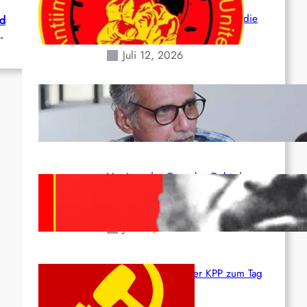
der verlorenen Leben und der
katastrophalen Situation durch die
nd
Erdbeben des 24. Juni!
→
Juli 12, 2026
Indien: „Die Politik der
Kapitulation“ von K. Murali (Ajith)
Juli 1, 2026
Vorsitzender Gonzalo: Gebt das
Leben für die Partei und die
Revolution!
Juni 19, 2026
Beschluss des ZK der KPP zum Tag
des Heldentums