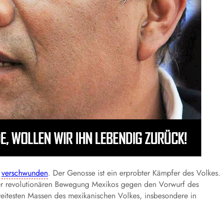
a
verschwunden
. Der Genosse ist ein erprobter Kämpfer des Volkes.
der revolutionären Bewegung Mexikos gegen den Vorwurf des
 breitesten Massen des mexikanischen Volkes, insbesondere in