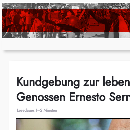
Zum
Inhalt
springen
Kundgebung zur leben
Genossen Ernesto Ser
Lesedauer:
1–2 Minuten