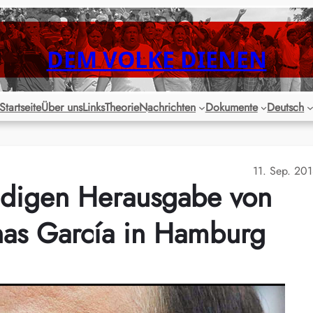
DEM VOLKE DIENEN
Startseite
Über uns
Links
Theorie
Nachrichten
Dokumente
Deutsch
11. Sep. 20
digen Herausgabe von
nas García in Hamburg