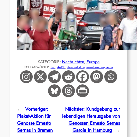
KATEGORIE:
Nachrichten
, 
Europa
SCHLAGWÖRTER:
brd
, 
de-DE
, 
demonstration
, 
ernesto-sernas-garcia
←
Vorheriger:
Nächster:
Kundgebung zur
Plakat-Aktion für
lebendigen Herausgabe von
Genosse Ernesto
Genossen Ernesto Sernas
Sernas in Bremen
García in Hamburg
→