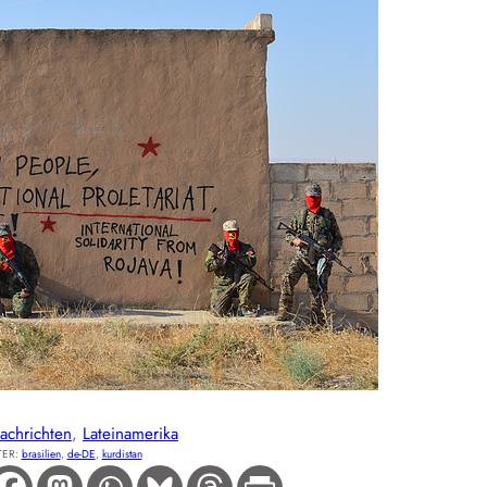
achrichten
, 
Lateinamerika
ER:
brasilien
, 
de-DE
, 
kurdistan