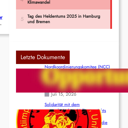
er
→
Letzte Dokumente
Nordkoordinierungskomitee (NCC)
der Kommunistischen Partei Indiens
(Maoistisch): Postmoderner
Opportunismus
Juli 15, 2026
Solidarität mit dem
venezolanischem Volk angesichts
der verlorenen Leben und der
katastrophalen Situation durch die