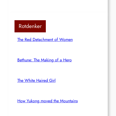
Rotdenker
The Red Detachment of Women
Bethune: The Making of a Hero
The White Haired Girl
How Yukong moved the Mountains