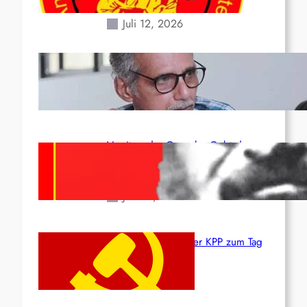
Erdbeben des 24. Juni!
Juli 12, 2026
Indien: „Die Politik der
Kapitulation“ von K. Murali (Ajith)
Juli 1, 2026
Vorsitzender Gonzalo: Gebt das
Leben für die Partei und die
Revolution!
Juni 19, 2026
Beschluss des ZK der KPP zum Tag
des Heldentums
Juni 19, 2026