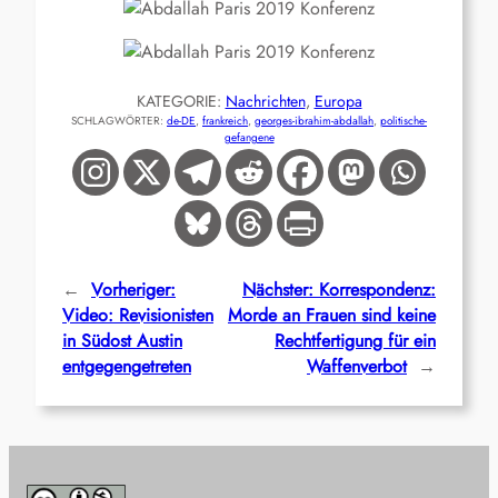
KATEGORIE:
Nachrichten
, 
Europa
SCHLAGWÖRTER:
de-DE
, 
frankreich
, 
georges-ibrahim-abdallah
, 
politische-
gefangene
←
Vorheriger:
Nächster:
Korrespondenz:
Video: Revisionisten
Morde an Frauen sind keine
in Südost Austin
Rechtfertigung für ein
entgegengetreten
Waffenverbot
→