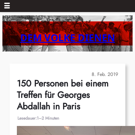
Zum
Inhalt
springen
DEM VOLKE DIENEN
8. Feb. 2019
150 Personen bei einem
Treffen für Georges
Abdallah in Paris
Lesedauer:
1–2 Minuten