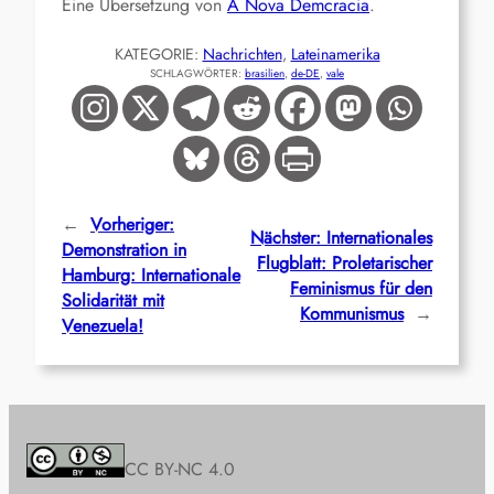
Eine Übersetzung von
A Nova Demcracia
.
KATEGORIE:
Nachrichten
, 
Lateinamerika
SCHLAGWÖRTER:
brasilien
, 
de-DE
, 
vale
←
Vorheriger:
Nächster:
Internationales
Demonstration in
Flugblatt: Proletarischer
Hamburg: Internationale
Feminismus für den
Solidarität mit
Kommunismus
→
Venezuela!
CC BY-NC 4.0