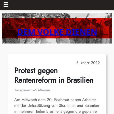
Zum
Inhalt
springen
DEM VOLKE DIENEN
3. März 2019
Protest gegen
Rentenreform in Brasilien
Lesedauer:
1–2 Minuten
Am Mittwoch dem 20. Feabraur haben Arbeiter
mit der Unterstützung von Studenten und Beamten
in mehreren Teilen Brasiliens gegen die geplante