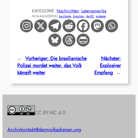
KATEGORIE:
Nachrichten
, 
Lateinamerika
SCHLAGWÖRTER:
barrikade
, 
brasilien
, 
de-DE
, 
proteste
←
Vorheriger:
Die brasilianische
Nächster:
Polizei mordet weiter, das Volk
Explosiver
kämpft weiter
Empfang
→
CC BY-NC 4.0
Archiv
kontakt@demvolkedienen.org