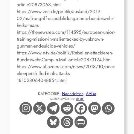
article20873053.html
https://www.zeit.de/politik/ausland/2019-
02/mali-angriff-eu-ausblidungscamp-bundeswehr-
heiko-maas
https://thenewsrep.com/114595/european-union-
training-mission-in-mali-attacked-by-unknown-
gunmen-and-suicide-vehicles/
https://www.n-tv.de/politik/Rebellen-attackieren-
Bundeswehr-Camp-in-Mali-article20873124.html
https://www.aljazeera.com/news/2018/10/peac
ekeepers-killed-mali-attacks-
181028064048854.html
KATEGORIE:
Nachrichten
, 
Afrika
SCHLAGWÖRTER:
de-DE