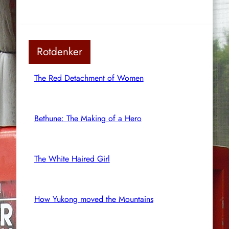
Rotdenker
The Red Detachment of Women
Bethune: The Making of a Hero
The White Haired Girl
How Yukong moved the Mountains