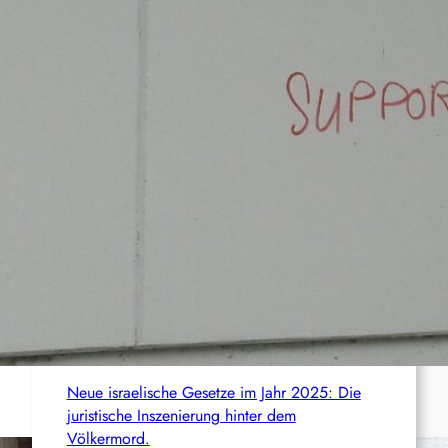
freigelassen
Deutschland: Sänger der Band Bob Vylan
nach pro-palästinensischen Äußerungen
abgeschoben
Wie die CIA Mandela und den afrikanischen
Befreiungskampf stoppen wollte
Aktualisierung der Stellungnahme der IRPWA
Neue israelische Gesetze im Jahr 2025: Die
juristische Inszenierung hinter dem
Völkermord.