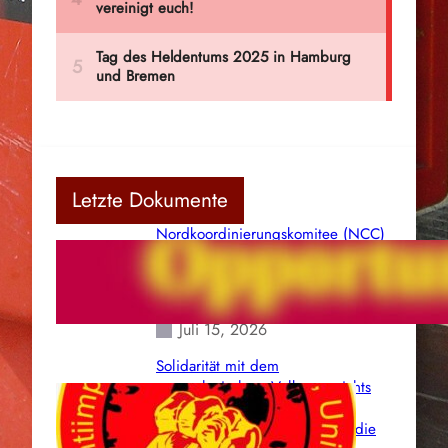
Letzte Dokumente
Nordkoordinierungskomitee (NCC)
der Kommunistischen Partei Indiens
(Maoistisch): Postmoderner
Opportunismus
Juli 15, 2026
Solidarität mit dem
venezolanischem Volk angesichts
der verlorenen Leben und der
katastrophalen Situation durch die