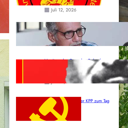
Erdbeben des 24. Juni!
Juli 12, 2026
Indien: „Die Politik der
Kapitulation“ von K. Murali (Ajith)
Juli 1, 2026
Vorsitzender Gonzalo: Gebt das
Leben für die Partei und die
Revolution!
Juni 19, 2026
Beschluss des ZK der KPP zum Tag
des Heldentums
Juni 19, 2026