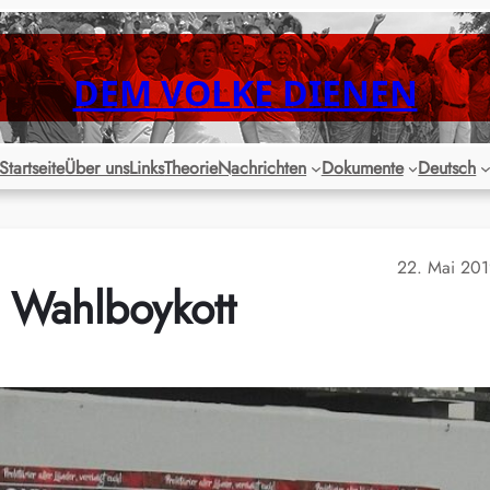
DEM VOLKE DIENEN
Startseite
Über uns
Links
Theorie
Nachrichten
Dokumente
Deutsch
22. Mai 20
 Wahlboykott