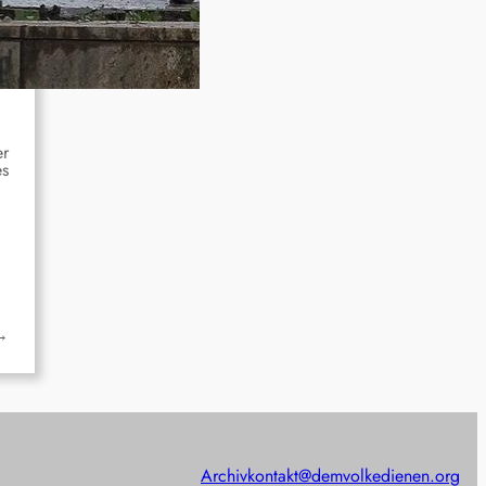
er
es
→
Archiv
kontakt@demvolkedienen.org