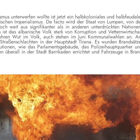
mus unterwerfen wollte ist jetzt ein halbkoloniales und halbfeudal
nischen Imperialismus. De facto wird der Staat von Lumpen, von d
 noch weit aus signifikanter als in anderen unterdrückten Natione
s ist das albanische Volk stark von Korruption und Vetternwirtscha
 Jahren Wut im Volk, auch stehen im Juni Kommunalwahlen an. 
traßenschlachten in der Hauptstadt Tirana. Es wurden Brandsätz
itutionen, wie das Parlamentsgebäude, das Polizeihauptquartier u
überall in der Stadt Barrikaden errichtet und Fahrzeuge in Bra