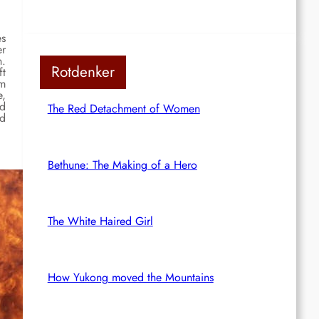
es
er
n.
Rotdenker
ft
Am
e,
nd
The Red Detachment of Women
nd
Bethune: The Making of a Hero
The White Haired Girl
How Yukong moved the Mountains