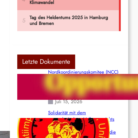
Letzte Dokumente
Nordkoordinierungskomitee (NCC)
der Kommunistischen Partei Indiens
(Maoistisch): Postmoderner
Opportunismus
Juli 15, 2026
Solidarität mit dem
venezolanischem Volk angesichts
der verlorenen Leben und der
katastrophalen Situation durch die