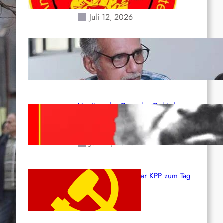
Erdbeben des 24. Juni!
Juli 12, 2026
Indien: „Die Politik der
Kapitulation“ von K. Murali (Ajith)
Juli 1, 2026
Vorsitzender Gonzalo: Gebt das
Leben für die Partei und die
Revolution!
Juni 19, 2026
Beschluss des ZK der KPP zum Tag
des Heldentums
Juni 19, 2026