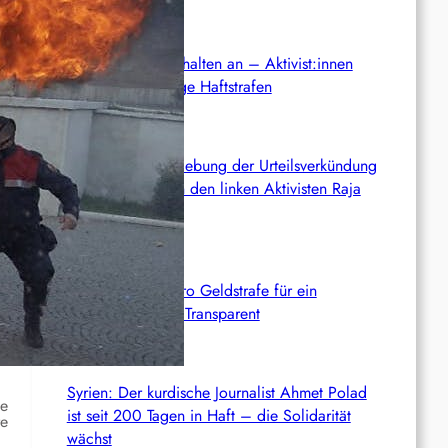
Anti-ICE-Proteste halten an – Aktivist:innen
drohen langjährige Haftstrafen
Palästina: Verschiebung der Urteilsverkündung
im Prozess gegen den linken Aktivisten Raja
Eghbarieh
Italien: 1.000 Euro Geldstrafe für ein
antifaschistisches Transparent
Syrien: Der kurdische Journalist Ahmet Polad
de
ist seit 200 Tagen in Haft – die Solidarität
re
wächst