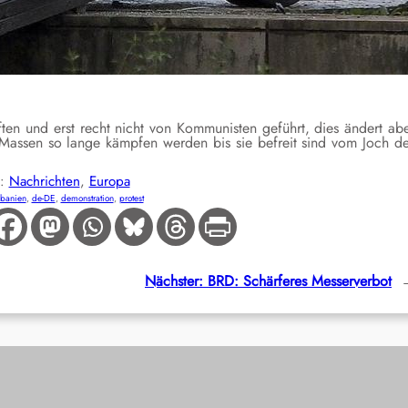
äften und erst recht nicht von Kommunisten geführt, dies ändert ab
ie Massen so lange kämpfen werden bis sie befreit sind vom Joch d
E:
Nachrichten
, 
Europa
lbanien
, 
de-DE
, 
demonstration
, 
protest
Nächster:
BRD: Schärferes Messerverbot