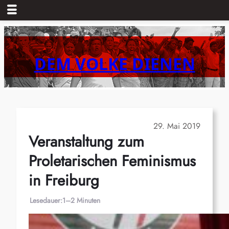
Zum
Inhalt
springen
DEM VOLKE DIENEN
29. Mai 2019
Veranstaltung zum
Proletarischen Feminismus
in Freiburg
Lesedauer:
1–2 Minuten