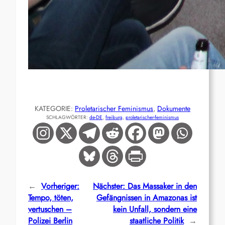
KATEGORIE:
Proletarischer Feminismus
, 
Dokumente
SCHLAGWÖRTER:
de-DE
, 
freiburg
, 
proletarischer-feminismus
←
Vorheriger:
Nächster:
Das Massaker in den
Tempo, töten,
Gefängnissen in Amazonas ist
vertuschen –
kein Unfall, sondern eine
Polizei Berlin
staatliche Politik
→