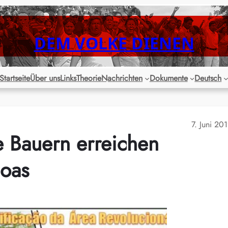
DEM VOLKE DIENEN
Startseite
Über uns
Links
Theorie
Nachrichten
Dokumente
Deutsch
7. Juni 20
re Bauern erreichen
goas