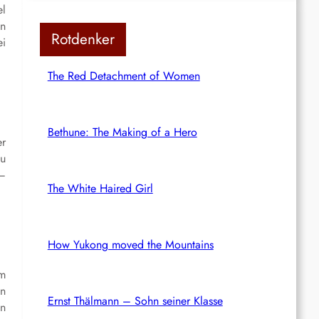
el
en
Rotdenker
ei
The Red Detachment of Women
Bethune: The Making of a Hero
er
zu
 –
The White Haired Girl
How Yukong moved the Mountains
um
n
Ernst Thälmann – Sohn seiner Klasse
en