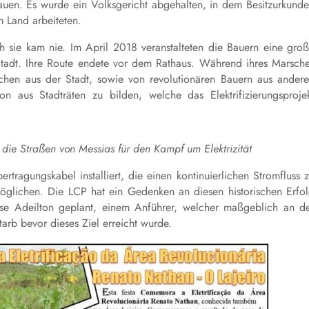
uen. Es wurde ein Volksgericht abgehalten, in dem Besitzurkund
m Land arbeiteten.
ch sie kam nie. Im April 2018 veranstalteten die Bauern eine gro
tadt. Ihre Route endete vor dem Rathaus. Während ihres Marsch
schen aus der Stadt, sowie von revolutionären Bauern aus ander
 aus Stadträten zu bilden, welche das Elektrifizierungsproje
 die Straßen von Messias für den Kampf um Elektrizität
rtragungskabel installiert, die einen kontinuierlichen Stromfluss 
öglichen. Die LCP hat ein Gedenken an diesen historischen Erfo
e Adeilton geplant, einem Anführer, welcher maßgeblich an d
starb bevor dieses Ziel erreicht wurde.