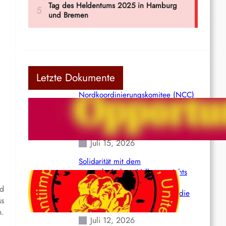
Letzte Dokumente
Nordkoordinierungskomitee (NCC)
der Kommunistischen Partei Indiens
(Maoistisch): Postmoderner
Opportunismus
Juli 15, 2026
Solidarität mit dem
venezolanischem Volk angesichts
der verlorenen Leben und der
nd
katastrophalen Situation durch die
ss
Erdbeben des 24. Juni!
n.
Juli 12, 2026