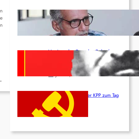
rn
Indien: „Die Politik der
ne
Kapitulation“ von K. Murali (Ajith)
en
Juli 1, 2026
Vorsitzender Gonzalo: Gebt das
Leben für die Partei und die
Revolution!
Juni 19, 2026
→
Beschluss des ZK der KPP zum Tag
des Heldentums
Juni 19, 2026