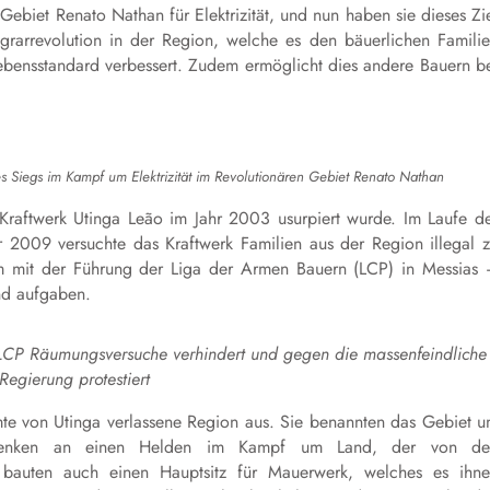
ebiet Renato Nathan für Elektrizität, und nun haben sie dieses Zi
 Agrarrevolution in der Region, welche es den bäuerlichen Famili
Lebensstandard verbessert. Zudem ermöglicht dies andere Bauern b
.
n des Siegs im Kampf um Elektrizität im Revolutionären Gebiet Renato Nathan
raftwerk Utinga Leão im Jahr 2003 usurpiert wurde. Im Laufe d
 2009 versuchte das Kraftwerk Familien aus der Region illegal 
am mit der Führung der Liga der Armen Bauern (LCP) in Messias
nd aufgaben.
e LCP Räumungsversuche verhindert und gegen die massenfeindliche
 Regierung protestiert
te von Utinga verlassene Region aus. Sie benannten das Gebiet 
Gedenken an einen Helden im Kampf um Land, der von de
 bauten auch einen Hauptsitz für Mauerwerk, welches es ihn