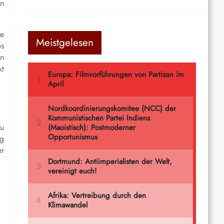
en
ße
Meistgelesen
es
en
kt
zu
lg
er