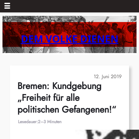
Zum
Inhalt
springen
DEM VOLKE DIENEN
12. Juni 2019
Bremen: Kundgebung
„Freiheit für alle
politischen Gefangenen!“
Lesedauer:
2–3 Minuten