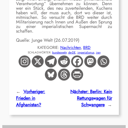
Verantwortung“ übernehmen zu können. Denn
wer ein Stück, des neu zuverteilenden, Kuchens
haben will, der muss auch, dort wo dieser ist,
mitmischen. So versucht die BRD weiter durch
Militarisierung nach Innen und Außen den Sprung
zu einer imperialistischen Supermacht zu
schaffen.
Quelle: Junge Welt (26.07.2019)
KATEGORIE:
Nachrichten
, 
BRD
SCHLAGWÖRTER:
bundeswehr
, 
de-DE
, 
imperialismus
, 
iran
←
Vorheriger:
Nächster:
Berlin: Kein
Frieden in
Rettungswagen für
Afghanistan?
Schwangere
→