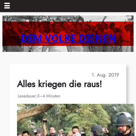
Zum
Inhalt
springen
DEM VOLKE DIENEN
1. Aug. 2019
Alles kriegen die raus!
Lesedauer:
3–4 Minuten