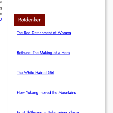
se
ng
en
Rotdenker
0
The Red Detachment of Women
Bethune: The Making of a Hero
The White Haired Girl
How Yukong moved the Mountains
Ernst Thälmann – Sohn seiner Klasse