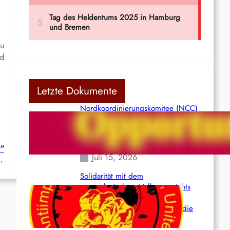
zu
nd
Letzte Dokumente
Nordkoordinierungskomitee (NCC)
der Kommunistischen Partei Indiens
(Maoistisch): Postmoderner
Opportunismus
n“
Juli 15, 2026
→
Solidarität mit dem
venezolanischem Volk angesichts
der verlorenen Leben und der
katastrophalen Situation durch die
Erdbeben des 24. Juni!