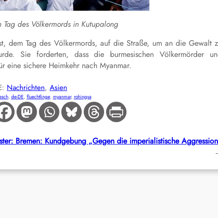
 Tag des Völkermords in Kutupalong
t, dem Tag des Völkermords, auf die Straße, um an die Gewalt 
rde. Sie forderten, dass die burmesischen Völkermörder u
für eine sichere Heimkehr nach Myanmar.
E:
Nachrichten
, 
Asien
esch
, 
de-DE
, 
fluechtlinge
, 
myanmar
, 
rohingya
ter:
Bremen: Kundgebung „Gegen die imperialistische Aggressio