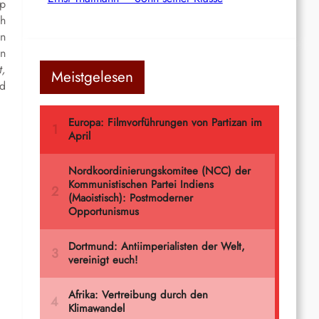
mp
ch
en
en
t,
Meistgelesen
nd