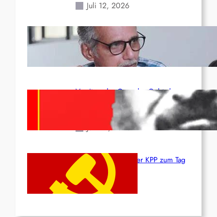
Juli 12, 2026
Indien: „Die Politik der
Kapitulation“ von K. Murali (Ajith)
Juli 1, 2026
Vorsitzender Gonzalo: Gebt das
Leben für die Partei und die
Revolution!
Juni 19, 2026
Beschluss des ZK der KPP zum Tag
des Heldentums
Juni 19, 2026