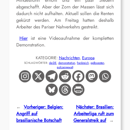
Mindestlohn erhöht und ein paar Steuern
abgeschafft. Aber der Zorn der Massen lässt sich
dadurch nicht aufhalten. Aktuell sollen die Renten
gekürzt werden. Am Freitag hatten deshalb
Arbeiter des Pariser Nahverkehrs gestreikt.
Hier
ist eine Videoaufnahme der kompletten
Demonstration.
KATEGORIE:
Nachrichten
, 
Europa
SCHLAGWÖRTER:
de-DE
, 
demonstration
, 
frankreich
, 
gelbwesten
, 
polizeigewalt
←
Vorheriger:
Belgien:
Nächster:
Brasilien:
Angriff auf
Arbeiterliga ruft zum
brasilianische Botschaft
Generalstreik auf
→