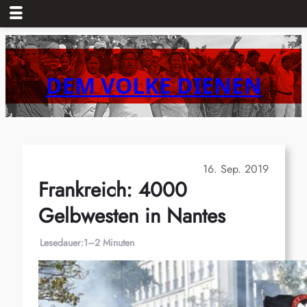
Zum
Inhalt
springen
DEM VOLKE DIENEN
16. Sep. 2019
Frankreich: 4000
Gelbwesten in Nantes
Lesedauer:
1–2 Minuten