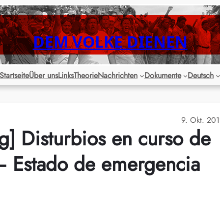
DEM VOLKE DIENEN
Startseite
Über uns
Links
Theorie
Nachrichten
Dokumente
Deutsch
9. Okt. 20
g] Disturbios en curso de
– Estado de emergencia