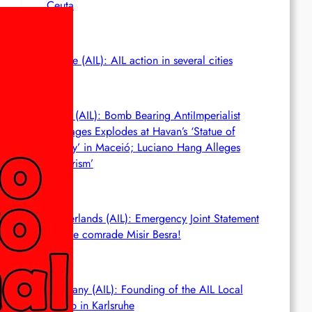
Ceuta
France (AIL): AIL action in several cities
Brasil (AIL): Bomb Bearing AntiImperialist
Messages Explodes at Havan’s ‘Statue of
Liberty’ in Maceió; Luciano Hang Alleges
‘Terrorism’
Netherlands (AIL): Emergency Joint Statement
– Free comrade Misir Besra!
Germany (AIL): Founding of the AIL Local
Group in Karlsruhe