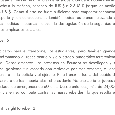
noche a la mañana, pasando de 1US $ a 2.3US $ (según los medi
 US $. Como si esto no fuera suficiente para empeorar seriamen
ansporte y, en consecuencia, también todos los bienes, elevando 
as medidas impuestas incluyen la desregulación de la seguridad 
los empleados estatales.
catos para el transporte, los estudiantes, pero también grand
nfrontando al reaccionario y viejo estado burocrático-terratenien
gas. Desde entonces, las protestas en Ecuador se despliegan y 
 del gobierno fue atacada con Molotovs por manifestantes, quien
ntaron a la policía y al ejército. Para frenar la lucha del pueblo 
rvicio de los imperialistas, el presidente Moreno abrió el jueves 
n estado de emergencia de 60 días. Desde entonces, más de 24,0
policía en su combate contra las masas rebeldes, lo que resulta 