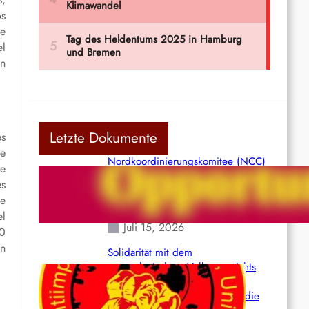
os
te
el
en
Letzte Dokumente
es
te
Nordkoordinierungskomitee (NCC)
se
der Kommunistischen Partei Indiens
es
(Maoistisch): Postmoderner
de
Opportunismus
el
Juli 15, 2026
00
en
Solidarität mit dem
venezolanischem Volk angesichts
der verlorenen Leben und der
katastrophalen Situation durch die