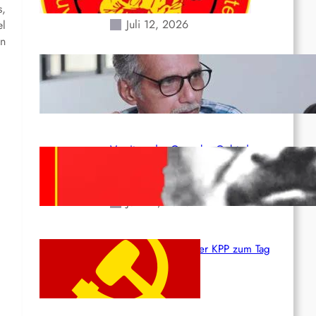
Erdbeben des 24. Juni!
s,
Juli 12, 2026
el
en
Indien: „Die Politik der
Kapitulation“ von K. Murali (Ajith)
Juli 1, 2026
Vorsitzender Gonzalo: Gebt das
Leben für die Partei und die
Revolution!
Juni 19, 2026
Beschluss des ZK der KPP zum Tag
des Heldentums
Juni 19, 2026