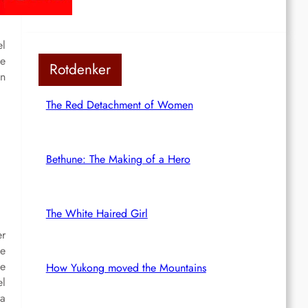
el
ke
Rotdenker
en
The Red Detachment of Women
Bethune: The Making of a Hero
The White Haired Girl
er
de
de
How Yukong moved the Mountains
el
ra