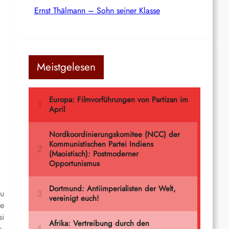
Ernst Thälmann – Sohn seiner Klasse
Meistgelesen
su
me
si
s,