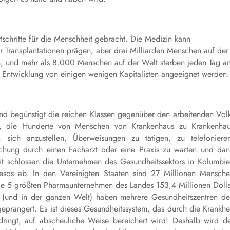
schritte für die Menschheit gebracht. Die Medizin kann
Transplantationen prägen, aber drei Milliarden Menschen auf der
n, und mehr als 8.000 Menschen auf der Welt sterben jeden Tag a
d Entwicklung von einigen wenigen Kapitalisten angeeignet werden.
und begünstigt die reichen Klassen gegenüber den arbeitenden Vol
ur, die Hunderte von Menschen von Krankenhaus zu Krankenha
sich anzustellen, Überweisungen zu tätigen, zu telefoniere
hung durch einen Facharzt oder eine Praxis zu warten und da
it schlossen die Unternehmen des Gesundheitssektors in Kolumbi
sos ab. In den Vereinigten Staaten sind 27 Millionen Mensch
die 5 größten Pharmaunternehmen des Landes 153,4 Millionen Doll
en (und in der ganzen Welt) haben mehrere Gesundheitszentren d
prangert. Es ist dieses Gesundheitssystem, das durch die Krankhe
ringt, auf abscheuliche Weise bereichert wird! Deshalb wird d