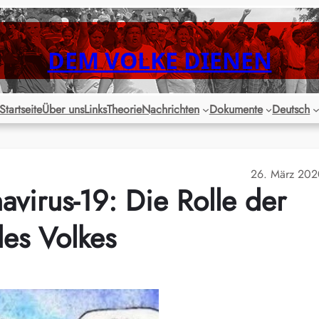
DEM VOLKE DIENEN
Startseite
Über uns
Links
Theorie
Nachrichten
Dokumente
Deutsch
26. März 202
irus-19: Die Rolle der
es Volkes