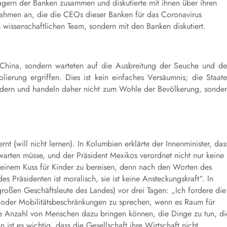
agern der Banken zusammen und diskutierte mit ihnen über ihren
ahmen an, die die CEOs dieser Banken für das Coronavirus
issenschaftlichen Team, sondern mit den Banken diskutiert.
 China, sondern warteten auf die Ausbreitung der Seuche und d
lierung ergriffen. Dies ist kein einfaches Versäumnis; die Staat
ändern und handeln daher nicht zum Wohle der Bevölkerung, sonde
t (will nicht lernen). In Kolumbien erklärte der Innenminister, das
arten müsse, und der Präsident Mexikos verordnet nicht nur keine
einem Kuss für Kinder zu bereisen, denn nach den Worten des
es Präsidenten ist moralisch, sie ist keine Ansteckungskraft“. In
roßen Geschäftsleute des Landes) vor drei Tagen: „Ich fordere die
 oder Mobilitätsbeschränkungen zu sprechen, wenn es Raum für
te Anzahl von Menschen dazu bringen können, die Dinge zu tun, di
 ist es wichtig, dass die Gesellschaft ihre Wirtschaft nicht