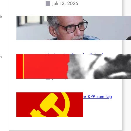
Juli 12, 2026
e
Indien: „Die Politik der
Kapitulation“ von K. Murali (Ajith)
Juli 1, 2026
Vorsitzender Gonzalo: Gebt das
n
Leben für die Partei und die
Revolution!
Juni 19, 2026
Beschluss des ZK der KPP zum Tag
des Heldentums
Juni 19, 2026