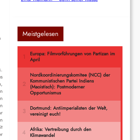
Meistgelesen
n
k.
us
n,
nn
en
en
ar
en
it
er