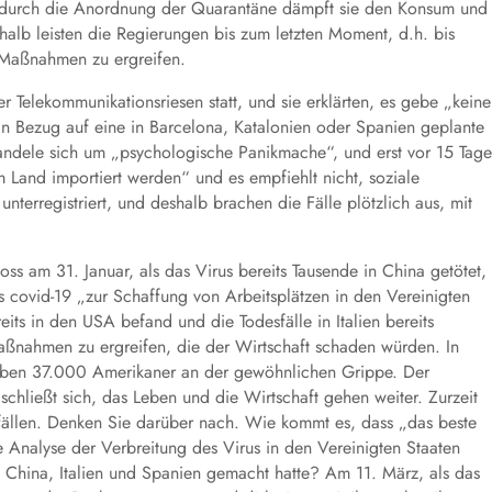
 durch die Anordnung der Quarantäne dämpft sie den Konsum und
alb leisten die Regierungen bis zum letzten Moment, d.h. bis
Maßnahmen zu ergreifen.
 Telekommunikationsriesen statt, und sie erklärten, es gebe „kein
 Bezug auf eine in Barcelona, Katalonien oder Spanien geplante
 handele sich um „psychologische Panikmache“, und erst vor 15 Tag
 Land importiert werden“ und es empfiehlt nicht, soziale
nterregistriert, und deshalb brachen die Fälle plötzlich aus, mit
ss am 31. Januar, als das Virus bereits Tausende in China getötet,
ss covid-19 „zur Schaffung von Arbeitsplätzen in den Vereinigten
eits in den USA befand und die Todesfälle in Italien bereits
ßnahmen zu ergreifen, die der Wirtschaft schaden würden. In
starben 37.000 Amerikaner an der gewöhnlichen Grippe. Der
schließt sich, das Leben und die Wirtschaft gehen weiter. Zurzeit
sfällen. Denken Sie darüber nach. Wie kommt es, dass „das beste
he Analyse der Verbreitung des Virus in den Vereinigten Staaten
 China, Italien und Spanien gemacht hatte? Am 11. März, als das