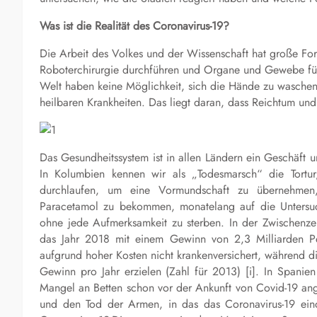
Was ist die Realität des Coronavirus-19?
Die Arbeit des Volkes und der Wissenschaft hat große Fort
Roboterchirurgie durchführen und Organe und Gewebe für 
Welt haben keine Möglichkeit, sich die Hände zu wasche
heilbaren Krankheiten. Das liegt daran, dass Reichtum un
Das Gesundheitssystem ist in allen Ländern ein Geschäft 
In Kolumbien kennen wir als „Todesmarsch“ die Tort
durchlaufen, um eine Vormundschaft zu übernehmen, 
Paracetamol zu bekommen, monatelang auf die Untersuc
ohne jede Aufmerksamkeit zu sterben. In der Zwischenze
das Jahr 2018 mit einem Gewinn von 2,3 Milliarden Pe
aufgrund hoher Kosten nicht krankenversichert, während 
Gewinn pro Jahr erzielen (Zahl für 2013) [i]. In Spani
Mangel an Betten schon vor der Ankunft von Covid-19 ange
und den Tod der Armen, in das das Coronavirus-19 eind