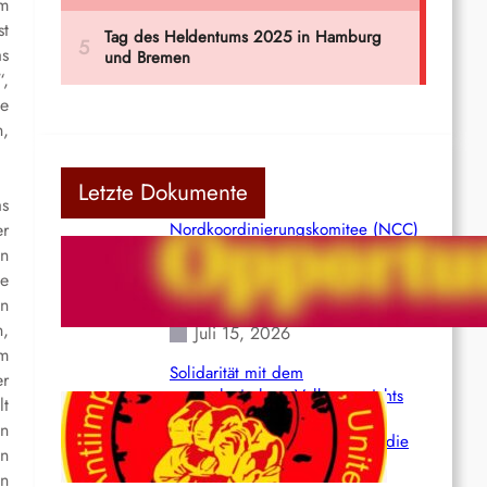
em
st
as
“,
ne
n,
Letzte Dokumente
as
er
Nordkoordinierungskomitee (NCC)
der Kommunistischen Partei Indiens
en
(Maoistisch): Postmoderner
ie
Opportunismus
en
n,
Juli 15, 2026
im
Solidarität mit dem
er
venezolanischem Volk angesichts
lt
der verlorenen Leben und der
in
katastrophalen Situation durch die
en
Erdbeben des 24. Juni!
en