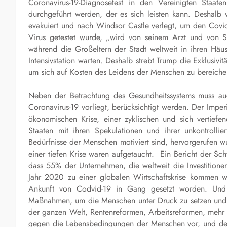
Coronavirus-19-Diagnosetest in den Vereinigten Staat
durchgeführt werden, der es sich leisten kann. Deshalb 
evakuiert und nach Windsor Castle verlegt, um den Covid
Virus getestet wurde, „wird von seinem Arzt und von S
während die Großeltern der Stadt weltweit in ihren Häus
Intensivstation warten. Deshalb strebt Trump die Exklusiv
um sich auf Kosten des Leidens der Menschen zu bereiche
Neben der Betrachtung des Gesundheitssystems muss auch 
Coronavirus-19 vorliegt, berücksichtigt werden. Der Impe
ökonomischen Krise, einer zyklischen und sich vertief
Staaten mit ihren Spekulationen und ihrer unkontrollie
Bedürfnisse der Menschen motiviert sind, hervorgerufen w
einer tiefen Krise waren aufgetaucht. Ein Bericht der S
dass 55% der Unternehmen, die weltweit die Investitionen 
Jahr 2020 zu einer globalen Wirtschaftskrise kommen wi
Ankunft von Codvid-19 in Gang gesetzt worden. Und 
Maßnahmen, um die Menschen unter Druck zu setzen und si
der ganzen Welt, Rentenreformen, Arbeitsreformen, mehr 
gegen die Lebensbedingungen der Menschen vor, und desh