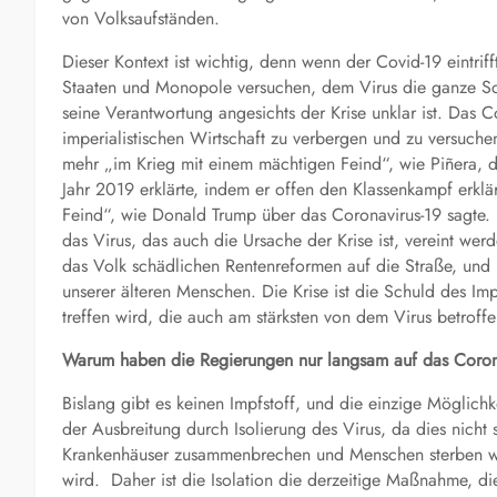
von Volksaufständen.
Dieser Kontext ist wichtig, denn wenn der Covid-19 eintriff
Staaten und Monopole versuchen, dem Virus die ganze Sc
seine Verantwortung angesichts der Krise unklar ist. Das C
imperialistischen Wirtschaft zu verbergen und zu versuch
mehr „im Krieg mit einem mächtigen Feind“, wie Piñera, d
Jahr 2019 erklärte, indem er offen den Klassenkampf erklär
Feind“, wie Donald Trump über das Coronavirus-19 sagte
das Virus, das auch die Ursache der Krise ist, vereint werd
das Volk schädlichen Rentenreformen auf die Straße, und 
unserer älteren Menschen. Die Krise ist die Schuld des Imp
treffen wird, die auch am stärksten von dem Virus betroff
Warum haben die Regierungen nur langsam auf das Corona
Bislang gibt es keinen Impfstoff, und die einzige Möglichke
der Ausbreitung durch Isolierung des Virus, da dies nicht s
Krankenhäuser zusammenbrechen und Menschen sterben wür
wird. Daher ist die Isolation die derzeitige Maßnahme, die