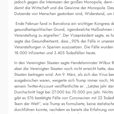
jedoch gegen die Interessen der großen Monopole, denn
damit die Wirtschaft und die Gewinne der Monopole. Desh
Dutzende von Menschen gestorben sind, Widerstand, um 
Ende Februar fand in Barcelona ein wichtiger Kongress der
gesundheitspolitischen Grund, irgendwelche Maßnahmen in
Veranstaltung zu ergreifen“. Der Vizepräsident sagte, es
sagte das Gesundheitsamt, dass „90% der Fälle in unserem
Veranstaltungen in Spanien auszusetzen. Die Fälle wurden u
18.000 Infizierten und 3.405 Todesfällen heute.
In den Vereinigten Staaten sagte Handelsminister Wilbur Ro
aber die Vereinigten Staaten noch nicht erreicht hatte, da
Staaten beitragen wird. Am 9. März, als sich das Virus ber
ausgebrochen waren, weigerte sich Trump immer noch, Ma
seinem Twitter-Account veröffentlichte er: „Letztes Jahr 
Durchschnitt liegt bei 27.000 bis 70.000 pro Jahr. Nichts 
gibt es 576 bestätigte Fälle von Coronaviren mit 22 Tode
Team der Welt“, wie Trump es formulierte, keine statistisc
durchführen konnte, nachdem es bereits die Erfahrung von