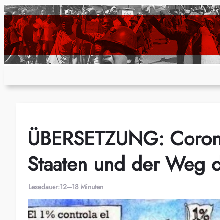
Zum
Inhalt
springen
ÜBERSETZUNG: Coronav
Staaten und der Weg d
Lesedauer:
12–18 Minuten