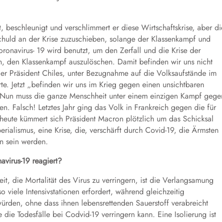
t, beschleunigt und verschlimmert er diese Wirtschaftskrise, aber di
huld an der Krise zuzuschieben, solange der Klassenkampf und
oronavirus- 19 wird benutzt, um den Zerfall und die Krise der
en, den Klassenkampf auszulöschen. Damit befinden wir uns nicht
er Präsident Chiles, unter Bezugnahme auf die Volksaufstände im
te. Jetzt „befinden wir uns im Krieg gegen einen unsichtbaren
. Nun muss die ganze Menschheit unter einem einzigen Kampf gege
en. Falsch! Letztes Jahr ging das Volk in Frankreich gegen die für
heute kümmert sich Präsident Macron plötzlich um das Schicksal
erialismus, eine Krise, die, verschärft durch Covid-19, die Ärmsten
en sein werden.
virus-19 reagiert?
it, die Mortalität des Virus zu verringern, ist die Verlangsamung
o viele Intensivstationen erfordert, während gleichzeitig
den, ohne dass ihnen lebensrettenden Sauerstoff verabreicht
 die Todesfälle bei Codvid-19 verringern kann. Eine Isolierung ist