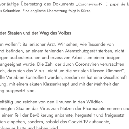
d vorläufige Übersetzng des Dokuments „
Coronavirus-19: El papel de l
s Kolumbien. Eine englische Übersetzung folgt in Kürze.
 der Staaten und der Weg des Volkes
n wollen“: italienischer Arzt. Wir sehen, wie Tausende von
and befinden, an einem fehlenden Atemschutzgerät sterben, nicht
gen ausbeuterischen und exzessiven Arbeit, um einen riesigen
n angeeignet wurde. Die Zahl der durch Coronaviren verursachten
lsch, dass sich das Virus „nicht um die sozialen Klassen kümmert“,
lle Variablen kontrolliert werden, sondern es hat eine Gesellschaft
tzung, mit einem akuten Klassenkampf und mit der Mehrheit der
g ausgesetzt sind.
elfältig und reichen von den Unruhen in den Wildtier-
ereinigten Staaten das Virus zum Nutzen der Pharmaunternehmen un
einem Teil der Bevölkerung anbahnte, hergestellt und freigesetzt
rien eingehen, sondern, sobald das Codvid-19 auftauchte,
olgen es hatte und haben wird.