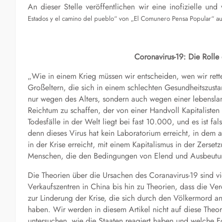
An dieser Stelle veröffentlichen wir eine inofizielle un
Estados y el camino del pueblo“ von „El Comunero Pensa Popular“ au
Coronavirus-19: Die Rolle
„Wie in einem Krieg müssen wir entscheiden, wen wir rette
Großeltern, die sich in einem schlechten Gesundheitszust
nur wegen des Alters, sondern auch wegen einer lebenslan
Reichtum zu schaffen, der von einer Handvoll Kapitaliste
Todesfälle in der Welt liegt bei fast 10.000, und es ist fa
denn dieses Virus hat kein Laboratorium erreicht, in dem a
in der Krise erreicht, mit einem Kapitalismus in der Zerse
Menschen, die den Bedingungen von Elend und Ausbeutun
Die Theorien über die Ursachen des Coranavirus-19 sind vi
Verkaufszentren in China bis hin zu Theorien, dass die V
zur Linderung der Krise, die sich durch den Völkermord an 
haben. Wir werden in diesem Artikel nicht auf diese Theo
untersuchen, wie die Staaten reagiert haben und welche F