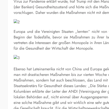
Virus zur Pandemie erklärt wurde, traf Trump mit den Man
(der Banken) Gesundheitszustand und hörte sich die Maßn
vorschlugen. Daher wurden die Maßnahmen nicht mit dem w
Europa und die Vereinigten Staaten „lernten“ nicht von
Beginn der Todesfälle, bevor sie Maßnahmen zu ihrer Iso
vertreten die Interessen der großen Monopole in ihren L
für die Gesundheit der Wirtschaft der Monopole.
Ebenso hat Lateinamerika nicht von China und Europa gelern
man mit drastischeren Maßnahmen bis zur vierten Woche w
Maßnahmen, sondern hat auch beschlossen, das Land mit 
Staatssekretärs für Gesundheit dieses Landes: „Die Stärke d
Kolumbien erklärte der Leiter der ANDI (Vereinigung der g
lokalen Behörden auf, nicht einmal über Ausgangssperren
eine solche Maßnahme gibt und wir wirklich eine sehr gu
die Gesellschaft braucht. Für die Wirtschaftsgewerkschaften