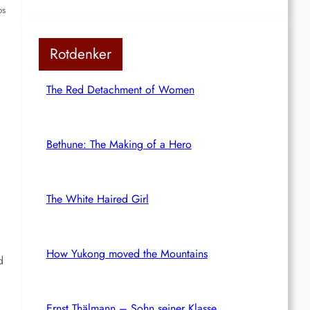
os
Rotdenker
The Red Detachment of Women
Bethune: The Making of a Hero
The White Haired Girl
How Yukong moved the Mountains
d
Ernst Thälmann – Sohn seiner Klasse