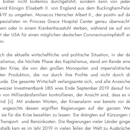
en bisher nicht kostenlos durchgeführt, sondern kann von jed
wird Königin Elisabeth II. von England aus dem Buckingham-Pala
-19 zu umgehen. Monacos Herrscher Albert II., der positiv auf d
pezialisten im Princess Grace Hospital Center genau überwacht
ern oder in einem Krankenhausstuhl sterben, während sie auf ei
ität der USA für einen möglichen deutschen Coronavirus-Impfstoff a
rn.
die aktuelle wirtschaftliche und politische Situation, in der d
rialismus, die höchste Phase des Kapitalismus, stand am Rande ein
enden Krise, die von den großen Monopolen und imperialistisch
rten Produktion, die nur durch ihre Profite und nicht durch d
urde. Die gesamte Wirtschaft verlangsamte sich, und alle Anzeich
chweizer Investmentbank UBS wies Ende September 2019 darauf hi
von Milliardärsfamilien kontrollieren, der Ansicht sind, dass es 
rd [ii]. Mit anderen Worten, der Krisenalarm war bereits vor d
angesichts dessen ergriffen Regierungen auf der ganzen We
e für die Krise bezahlen zu lassen: Sie drängten auf Kürzungen 
Transport- und Benzinkosten. Die Regierungen vieler Länder ging
alb kam es im Jahr 2019 in vielen Teilen der Welt zu Ausbrüch