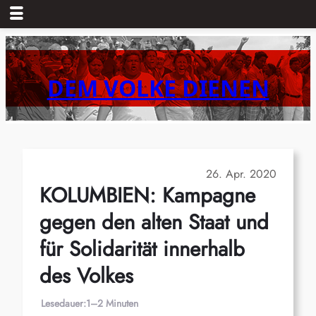
Zum
Inhalt
springen
DEM VOLKE DIENEN
26. Apr. 2020
KOLUMBIEN: Kampagne
gegen den alten Staat und
für Solidarität innerhalb
des Volkes
Lesedauer:
1–2 Minuten