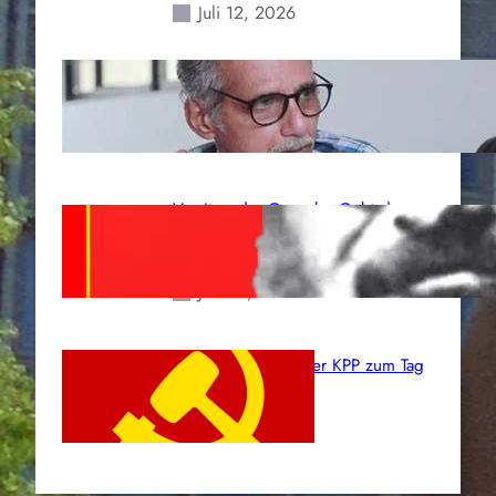
Juli 12, 2026
Indien: „Die Politik der
Kapitulation“ von K. Murali (Ajith)
Juli 1, 2026
Vorsitzender Gonzalo: Gebt das
Leben für die Partei und die
Revolution!
Juni 19, 2026
Beschluss des ZK der KPP zum Tag
des Heldentums
Juni 19, 2026