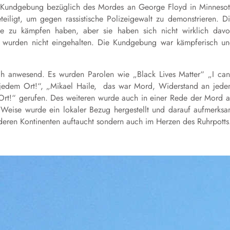
ne Kundgebung bezüglich des Mordes an George Floyd in Minneso
iligt, um gegen rassistische Polizeigewalt zu demonstrieren. D
ie zu kämpfen haben, aber sie haben sich nicht wirklich dav
t wurden nicht eingehalten. Die Kundgebung war kämpferisch u
ch anwesend. Es wurden Parolen wie „Black Lives Matter“ „I can
jedem Ort!“, „Mikael Haile, das war Mord, Widerstand an jed
Ort!“ gerufen. Des weiteren wurde auch in einer Rede der Mord 
 Weise wurde ein lokaler Bezug hergestellt und darauf aufmerks
deren Kontinenten auftaucht sondern auch im Herzen des Ruhrpotts