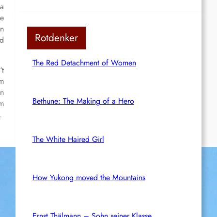
ta
ie
on
Rotdenker
nd
The Red Detachment of Women
‘t
em
an
Bethune: The Making of a Hero
am
.
The White Haired Girl
How Yukong moved the Mountains
Ernst Thälmann – Sohn seiner Klasse