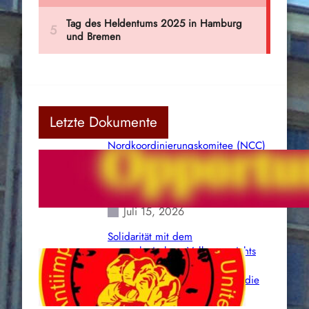
Letzte Dokumente
Nordkoordinierungskomitee (NCC)
der Kommunistischen Partei Indiens
(Maoistisch): Postmoderner
Opportunismus
Juli 15, 2026
Solidarität mit dem
venezolanischem Volk angesichts
der verlorenen Leben und der
katastrophalen Situation durch die
Erdbeben des 24. Juni!