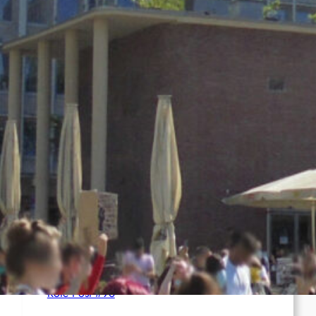
Syrien: Der kurdische Journalist Ahmet Polad
ist seit 200 Tagen in Haft – die Solidarität
wächst
International: Aufruf zu einer
Solidaritätswoche mit anarchistischen
Gefangenen vom 23. bis 30. August 2026
Deutschland: Der Inlandsgeheimdienst ermittelt
gegen „Prosfygika“
Rote Post #96