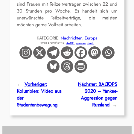
sind Frauen mit Teilzeitverträgen zwischen 22 und
30 Stunden pro Woche. Es handelt sich um
unerwünschte Teilzeitverträge, die meisten
möchten gerne Vollzeit arbeiten.
KATEGORIE:
Nachrichten
, 
Europa
SCHLAGWÖRTER:
de-DE
, 
spanien
, 
streik
←
Vorheriger:
Nächster:
BALTOPS
Kolumbien: Video aus
2020 – Yankee-
der
Aggression gegen
Studentenbewegung
Russland
→