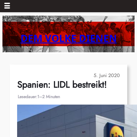
Zum
Inhalt
springen
DEM VOLKE DIENEN
5. Juni 2020
Spanien: LIDL bestreikt!
Lesedauer:
1–2 Minuten