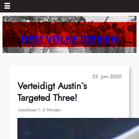
Zum
Inhalt
springen
DEM VOLKE DIENEN
23. Juni 2020
Verteidigt Austin`s
Targeted Three!
Lesedauer:
1–2 Minuten