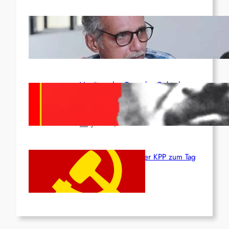
Indien: „Die Politik der
Kapitulation“ von K. Murali (Ajith)
Juli 1, 2026
Vorsitzender Gonzalo: Gebt das
Leben für die Partei und die
Revolution!
Juni 19, 2026
Beschluss des ZK der KPP zum Tag
des Heldentums
Juni 19, 2026