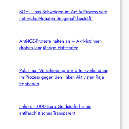
BGH: Linas Schweigen im Antifa-Prozess wird
mit sechs Monaten Beugehaft bestraft!
Anti-ICE-Proteste halten an – Aktivist:innen
drohen langjährige Haftstrafen
Palästina: Verschiebung der Urteilsverkündung
im Prozess gegen den linken Aktivisten Raja
Eghbarieh
Italien: 1.000 Euro Geldstrafe für ein
antifaschistisches Transparent