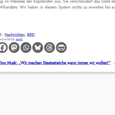
nzig im Interesse der Kapitalisten aus. Sie verschleudert das Geld d
Milliardäre. Wir haben in diesem System nichts zu erwarten bis a
IE:
Nachrichten
, 
BRD
LAGWÖRTER:
de-DE
Elon Musk: „Wir machen Staatsstreiche wann immer wir wollen!“