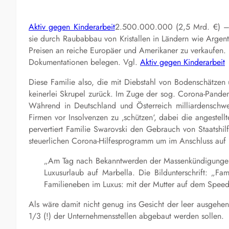
Aktiv gegen Kinderarbeit
2.500.000.000 (2,5 Mrd. €) – s
sie durch Raubabbau von Kristallen in Ländern wie Argent
Preisen an reiche Europäer und Amerikaner zu verkaufen. D
Dokumentationen belegen. Vgl.
Aktiv gegen Kinderarbeit
Diese Familie also, die mit Diebstahl von Bodenschätzen u
keinerlei Skrupel zurück. Im Zuge der sog. Corona-Pandemi
Während in Deutschland und Österreich milliardenschwe
Firmen vor Insolvenzen zu ‚schützen‘, dabei die angestell
pervertiert Familie Swarovski den Gebrauch von Staatshil
steuerlichen Corona-Hilfesprogramm um im Anschluss auf ‚
„Am Tag nach Bekanntwerden der Massenkündigungen p
Luxusurlaub auf Marbella. Die Bildunterschrift: „Fa
Familieneben im Luxus: mit der Mutter auf dem Speedb
Als wäre damit nicht genug ins Gesicht der leer ausgehen
1/3 (!) der Unternehmensstellen abgebaut werden sollen.