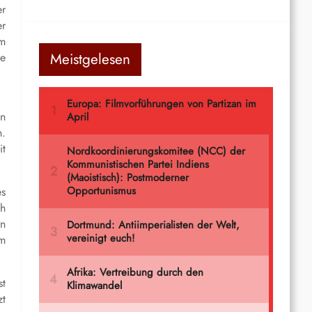
er
er
um
Meistgelesen
ie
en
n.
it
es
ch
rn
um
st
zt