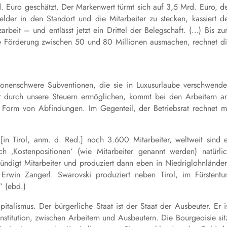
d. Euro geschätzt. Der Markenwert türmt sich auf 3,5 Mrd. Euro, d
er in den Standort und die Mitarbeiter zu stecken, kassiert d
arbeit – und entlässt jetzt ein Drittel der Belegschaft. (…) Bis z
che Förderung zwischen 50 und 80 Millionen ausmachen, rechnet d
lionenschwere Subventionen, die sie in Luxusurlaube verschwend
er durch unsere Steuern ermöglichen, kommt bei den Arbeitern a
Form von Abfindungen. Im Gegenteil, der Betriebsrat rechnet m
in Tirol, anm. d. Red.] noch 3.600 Mitarbeiter, weltweit sind 
h ‚Kostenpositionen‘ (wie Mitarbeiter genannt werden) natürli
ündigt Mitarbeiter und produziert dann eben in Niedriglohnlände
 Erwin Zangerl. Swarovski produziert neben Tirol, im Fürstent
“ (ebd.)
italismus. Der bürgerliche Staat ist der Staat der Ausbeuter. Er i
Institution, zwischen Arbeitern und Ausbeutern. Die Bourgeoisie sit