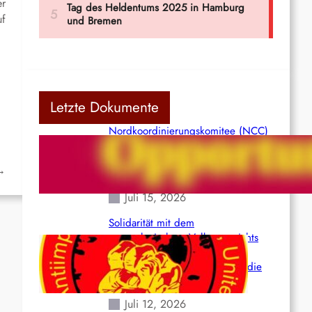
er
uf
Letzte Dokumente
Nordkoordinierungskomitee (NCC)
der Kommunistischen Partei Indiens
(Maoistisch): Postmoderner
→
Opportunismus
Juli 15, 2026
Solidarität mit dem
venezolanischem Volk angesichts
der verlorenen Leben und der
katastrophalen Situation durch die
Erdbeben des 24. Juni!
Juli 12, 2026