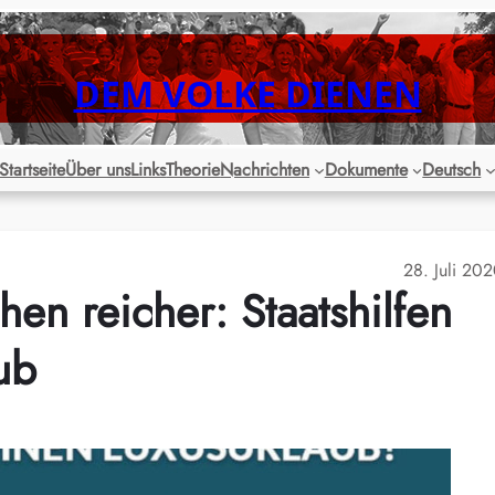
DEM VOLKE DIENEN
Startseite
Über uns
Links
Theorie
Nachrichten
Dokumente
Deutsch
28. Juli 20
en reicher: Staatshilfen
ub