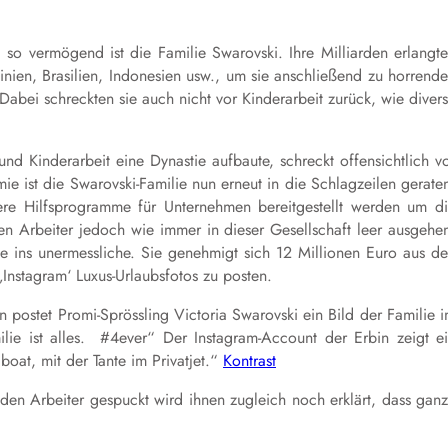
o vermögend ist die Familie Swarovski. Ihre Milliarden erlangt
inien, Brasilien, Indonesien usw., um sie anschließend zu horrend
abei schreckten sie auch nicht vor Kinderarbeit zurück, wie diver
nd Kinderarbeit eine Dynastie aufbaute, schreckt offensichtlich v
e ist die Swarovski-Familie nun erneut in die Schlagzeilen gerate
re Hilfsprogramme für Unternehmen bereitgestellt werden um d
ten Arbeiter jedoch wie immer in dieser Gesellschaft leer ausgehe
fe ins unermessliche. Sie genehmigt sich 12 Millionen Euro aus d
Instagram‘ Luxus-Urlaubsfotos zu posten.
ostet Promi-Sprössling Victoria Swarovski ein Bild der Familie 
milie ist alles. #4ever“ Der Instagram-Account der Erbin zeigt e
oat, mit der Tante im Privatjet.“
Kontrast
den Arbeiter gespuckt wird ihnen zugleich noch erklärt, dass gan