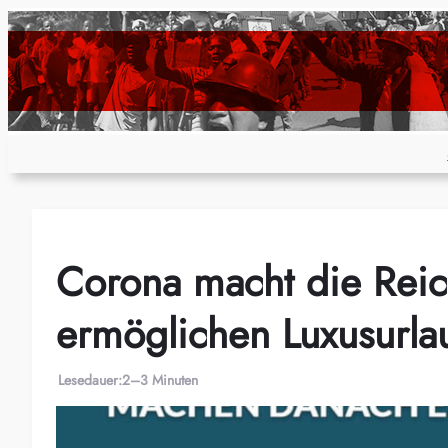
Zum
Inhalt
springen
Corona macht die Reich
ermöglichen Luxusurla
Lesedauer:
2–3 Minuten