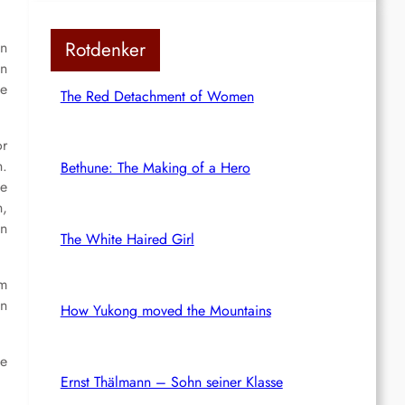
Rotdenker
en
en
se
The Red Detachment of Women
or
n.
Bethune: The Making of a Hero
ie
n,
en
The White Haired Girl
im
in
How Yukong moved the Mountains
ze
Ernst Thälmann – Sohn seiner Klasse