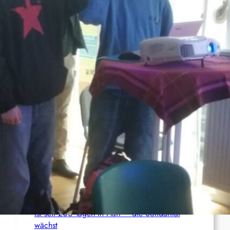
Anti-ICE-Proteste halten an – Aktivist:innen
drohen langjährige Haftstrafen
Palästina: Verschiebung der Urteilsverkündung
im Prozess gegen den linken Aktivisten Raja
Eghbarieh
Italien: 1.000 Euro Geldstrafe für ein
antifaschistisches Transparent
Syrien: Der kurdische Journalist Ahmet Polad
ist seit 200 Tagen in Haft – die Solidarität
wächst