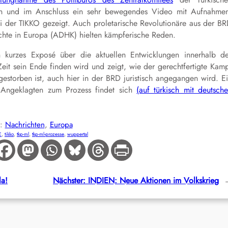
lesen und im Anschluss ein sehr bewegendes Video mit Aufnahme
i der TIKKO gezeigt. Auch proletarische Revolutionäre aus der B
chte in Europa (ADHK) hielten kämpferische Reden.
kurzes Exposé über die aktuellen Entwicklungen innerhalb d
eit sein Ende finden wird und zeigt, wie der gerechtfertigte Kam
gestorben ist, auch hier in der BRD juristisch angegangen wird. E
 Angeklagten zum Prozess findet sich
(auf türkisch mit deutsch
E:
Nachrichten
, 
Europa
E
, 
tikko
, 
tkp-ml
, 
tkp-ml-prozesse
, 
wuppertal
a!
Nächster:
INDIEN: Neue Aktionen im Volkskrieg