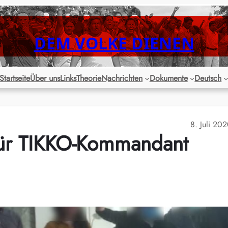
DEM VOLKE DIENEN
Startseite
Über uns
Links
Theorie
Nachrichten
Dokumente
Deutsch
8. Juli 20
für TIKKO-Kommandant