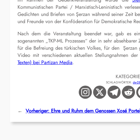
Kommunistischen Partei / Marxistisch-Leninistisch ver
Gedichten und Briefen von Şerzan während seiner Zeit be
und Freunde von der Konföderation für Demokratische Re
Nach dem die Veranstaltung beendet war, gab es ein 
sogenannten „TKP-ML Prozesses“ der in sehr absehbarer Z
für die Befreiung des türkischen Volkes, für den Şerzan 
Video mit verschiedenen aktuellen Stellungnahmen der
Texten) bei Partizan Media
.
KATEGORI
SCHLAGWÖRTER:
de-D
←
Vorheriger:
Ehre und Ruhm dem Genossen Xosé Portel