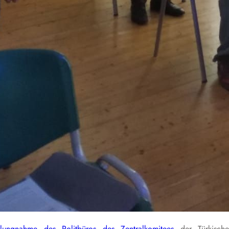
llungnahme des Politbüros des Zentralkomitees
der Türkische