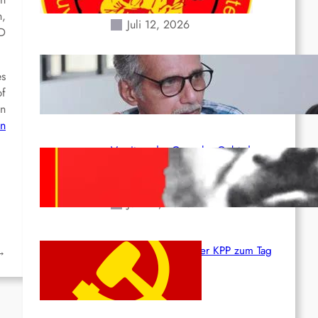
Erdbeben des 24. Juni!
n,
Juli 12, 2026
RD
Indien: „Die Politik der
es
Kapitulation“ von K. Murali (Ajith)
pf
Juli 1, 2026
in
en
Vorsitzender Gonzalo: Gebt das
Leben für die Partei und die
Revolution!
Juni 19, 2026
Beschluss des ZK der KPP zum Tag
→
des Heldentums
Juni 19, 2026