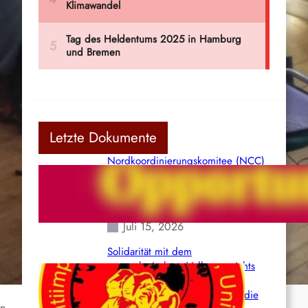
Letzte Dokumente
Nordkoordinierungskomitee (NCC)
der Kommunistischen Partei Indiens
(Maoistisch): Postmoderner
Opportunismus
Juli 15, 2026
Solidarität mit dem
venezolanischem Volk angesichts
der verlorenen Leben und der
katastrophalen Situation durch die
n