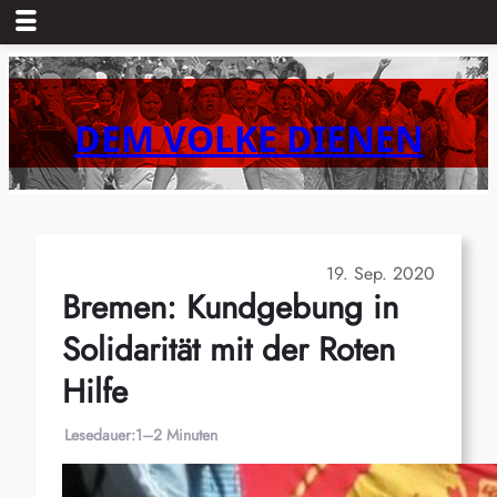
Zum
Inhalt
springen
DEM VOLKE DIENEN
19. Sep. 2020
Bremen: Kundgebung in
Solidarität mit der Roten
Hilfe
Lesedauer:
1–2 Minuten