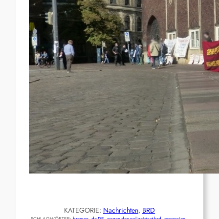
KATEGORIE:
Nachrichten
, 
BRD
SCHLAGWÖRTER:
bremen
, 
de-DE
, 
gegen-den-polizeistaat-brd
, 
repression
, 