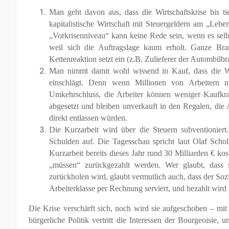
Man geht davon aus, dass die Wirtschaftskrise bis tie
kapitalistische Wirtschaft mit Steuergeldern am „Lebe
„Vorkrisenniveau“ kann keine Rede sein, wenn es selb
weil sich die Auftragslage kaum erholt. Ganze Bra
Kettenreaktion setzt ein (z.B. Zulieferer der Autombilbr
Man nimmt damit wohl wissend in Kauf, dass die Wir
einschlägt. Denn wenn Millionen von Arbeitern 
Umkehrschluss, die Arbeiter können weniger Kaufkr
abgesetzt und bleiben unverkauft in den Regalen, die A
direkt entlassen würden.
Die Kurzarbeit wird über die Steuern subventioniert.
Schulden auf. Die Tagesschau spricht laut Olaf Scho
Kurzarbeit bereits dieses Jahr rund 30 Milliarden € ko
„müssen“ zurückgezahlt werden. Wer glaubt, dass s
zurückholen wird, glaubt vermutlich auch, dass der So
Arbeiterklasse per Rechnung serviert, und bezahlt wird
Die Krise verschärft sich, noch wird sie aufgeschoben – mit 
bürgerliche Politik vertritt die Interessen der Bourgeoisi