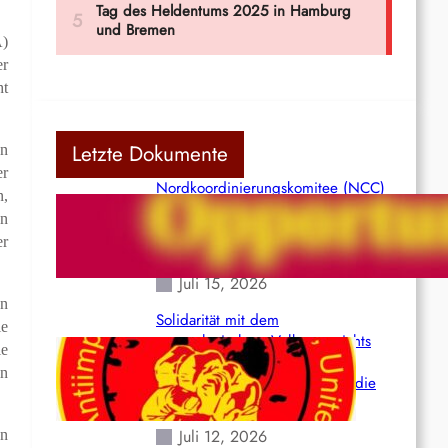
A)
er
ht
Letzte Dokumente
en
er
Nordkoordinierungskomitee (NCC)
n,
der Kommunistischen Partei Indiens
en
(Maoistisch): Postmoderner
er
Opportunismus
Juli 15, 2026
In
Solidarität mit dem
ie
venezolanischem Volk angesichts
ie
der verlorenen Leben und der
in
katastrophalen Situation durch die
Erdbeben des 24. Juni!
Juli 12, 2026
en