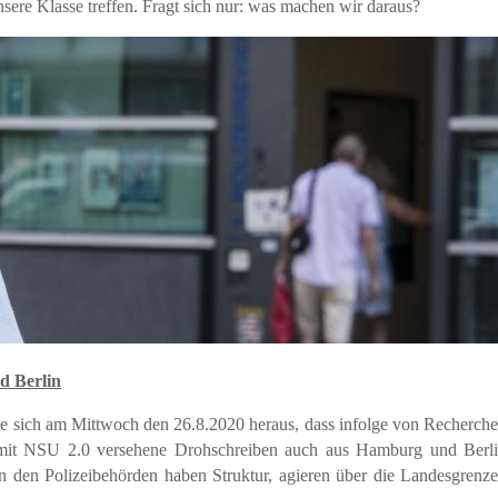
nsere Klasse treffen. Fragt sich nur: was machen wir daraus?
d Berlin
te sich am Mittwoch den 26.8.2020 heraus, dass infolge von Recherch
mit NSU 2.0 versehene Drohschreiben auch aus Hamburg und Berl
in den Polizeibehörden haben Struktur, agieren über die Landesgrenz