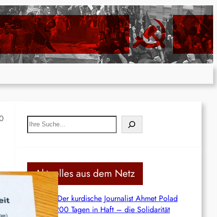
20
S
e
a
r
c
Aktuelles aus dem Netz
h
Syrien: Der kurdische Journalist Ahmet Polad
ist seit 200 Tagen in Haft – die Solidarität