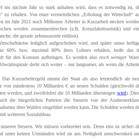
f ins nächste Jahr so stark anhalten wird, dass es notwendig ist, d
n“ zu erhalten. Von einer vermeintlichen „Erholung der Wirtschaft“ a
st im Jahr 2021 noch Millionen Arbeiter in Kurzarbeit stecken werde
nchen werden zusammenbrechen (z.B. Kreuzfahrttouristik) und ei
anche, die gerade zehntausende entlässt).
tschaftskrise lediglich aufgeschoben wird, und später umso heftig
nur 60% bzw. maximal 80% ihres Lohnes erhalten, heißt das 
aft für den Konsum aufbringen. Es werden also
noch weniger
Ware
bwärtsspirale dreht sich weiter – nur langsamer, als wenn die Arbeit
 Das Kurzarbeitergeld nimmt der Staat als also letztendlich als ne
lz von mindestens 10 Milliarden € an neuen Schulden (gleichwohl d
sten werden, und zweifelsfrei die 10 Milliarden übersteigen
wird
)
. Die
ich die bürgerlichen Parteien die Steuern von der Ausbeuterklas
zialismus über Wahlen eingeführt werden kann. Die Schulden werden d
 mit weiterem Sozialabbau.
unseren Steuern. Wir müssen vorbereitet sein. Denn eins ist sicher: d
e, und unter keinen Umständen wird sie aus Nettigkeit umschwenken u