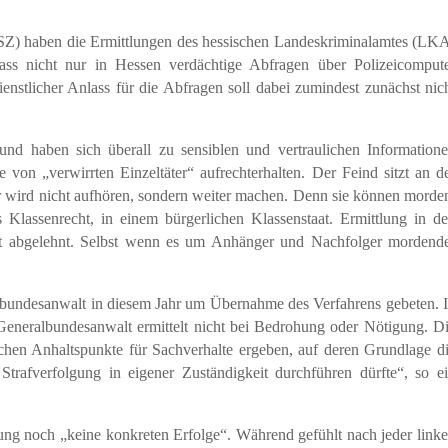
) haben die Ermittlungen des hessischen Landeskriminalamtes (LK
ss nicht nur in Hessen verdächtige Abfragen über Polizeicomput
nstlicher Anlass für die Abfragen soll dabei zumindest zunächst nic
und haben sich überall zu sensiblen und vertraulichen Information
on „verwirrten Einzeltäter“ aufrechterhalten. Der Feind sitzt an d
r wird nicht aufhören, sondern weiter machen. Denn sie können morde
es Klassenrecht, in einem bürgerlichen Klassenstaat. Ermittlung in d
ht abgelehnt. Selbst wenn es um Anhänger und Nachfolger mordend
lbundesanwalt in diesem Jahr um Übernahme des Verfahrens gebeten. 
 Generalbundesanwalt ermittelt nicht bei Bedrohung oder Nötigung. D
ichen Anhaltspunkte für Sachverhalte ergeben, auf deren Grundlage d
trafverfolgung in eigener Zuständigkeit durchführen dürfte“, so e
ung noch „keine konkreten Erfolge“. Während gefühlt nach jeder link