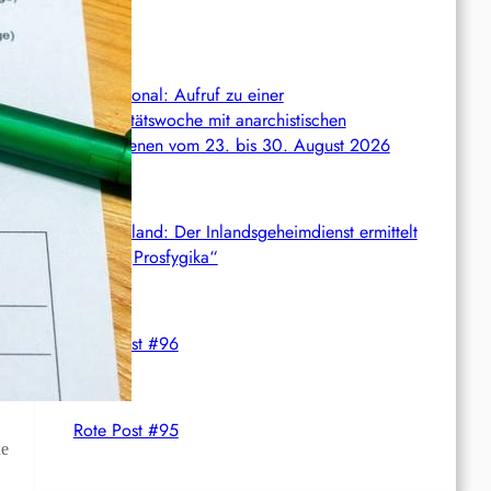
wächst
International: Aufruf zu einer
Solidaritätswoche mit anarchistischen
Gefangenen vom 23. bis 30. August 2026
Deutschland: Der Inlandsgeheimdienst ermittelt
gegen „Prosfygika“
Rote Post #96
Rote Post #95
ne