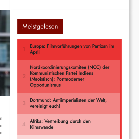
Meistgelesen
en
in
en