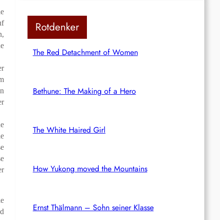
ie
uf
Rotdenker
n,
ne
The Red Detachment of Women
er
im
Bethune: The Making of a Hero
n
er
ue
The White Haired Girl
ie
se
se
How Yukong moved the Mountains
er
ie
Ernst Thälmann – Sohn seiner Klasse
nd