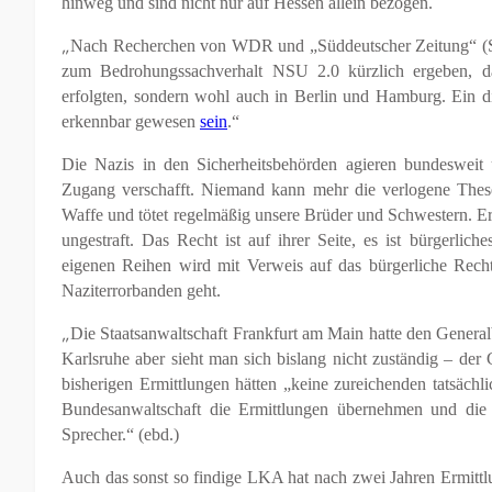
hinweg und sind nicht nur auf Hessen allein bezogen.
„
Nach Recherchen von WDR und „Süddeutscher Zeitung“ (SZ
zum Bedrohungssachverhalt NSU 2.0 kürzlich ergeben, da
erfolgten, sondern wohl auch in Berlin und Hamburg. Ein die
erkennbar gewesen
sein
.“
Die Nazis in den Sicherheitsbehörden agieren bundesweit 
Zugang verschafft. Niemand kann mehr die verlogene These v
Waffe und tötet regelmäßig unsere Brüder und Schwestern. E
ungestraft. Das Recht ist auf ihrer Seite, es ist bürgerlich
eigenen Reihen wird mit Verweis auf das bürgerliche Rec
Naziterrorbanden geht.
„
Die Staatsanwaltschaft Frankfurt am Main hatte den Genera
Karlsruhe aber sieht man sich bislang nicht zuständig – der
bisherigen Ermittlungen hätten „keine zureichenden tatsächl
Bundesanwaltschaft die Ermittlungen übernehmen und die S
Sprecher.“ (ebd.)
Auch das sonst so findige LKA hat nach zwei Jahren Ermittl