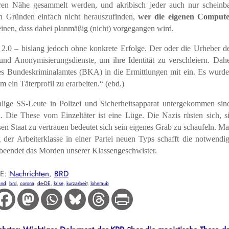
n Nähe gesammelt werden, und akribisch jeder auch nur scheinb
hen Gründen einfach nicht herauszufinden,
wer die eigenen Comput
inen, dass dabei planmäßig (nicht) vorgegangen wird.
2.0 – bislang jedoch ohne konkrete Erfolge. Der oder die Urheber d
und Anonymisierungsdienste, um ihre Identität zu verschleiern. Dah
s Bundeskriminalamtes (BKA) in die Ermittlungen mit ein. Es wurd
um ein Täterprofil zu erarbeiten.“ (ebd.)
ige SS-Leute in Polizei und Sicherheitsapparat untergekommen sin
n. Die These vom Einzeltäter ist eine Lüge. Die Nazis rüsten sich, s
en Staat zu vertrauen bedeutet sich sein eigenes Grab zu schaufeln. M
 der Arbeiterklasse in einer Partei neuen Typs schafft die notwendi
beendet das Morden unserer Klassengeschwister.
IE:
Nachrichten
, 
BRD
and
, 
brd
, 
corona
, 
de-DE
, 
krise
, 
kurzarbeit
, 
lohnraub