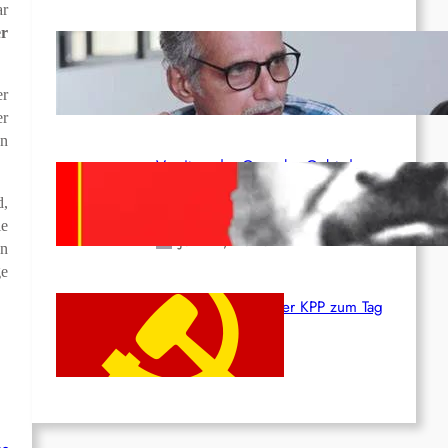
ar
er
Indien: „Die Politik der
Kapitulation“ von K. Murali (Ajith)
er
Juli 1, 2026
er
en
Vorsitzender Gonzalo: Gebt das
Leben für die Partei und die
d,
Revolution!
ie
Juni 19, 2026
an
ge
Beschluss des ZK der KPP zum Tag
des Heldentums
Juni 19, 2026