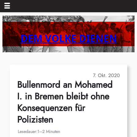
Zum
Inhalt
springen
DEM VOLKE DIENEN
7. Okt. 2020
Bullenmord an Mohamed
I. in Bremen bleibt ohne
Konsequenzen für
Polizisten
Lesedauer:
1–2 Minuten