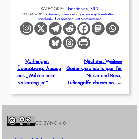
KATEGORIE:
Nachrichten
, 
BRD
SCHLAGWÖRTER:
bremen
, 
bullen
, 
de-DE
, 
gegen-den-polizeistaat-brd
, 
gerechtigkeit-fuer-mohamed
, 
justice-for-mohamed
←
Vorheriger:
Nächster:
Weitere
Übersetzung: Auszug
Gedenkveranstaltungen für
aus „Wahlen nein!
Nubar und Rosa;
Volkskrieg ja!“
Luftangriffe dauern an
→
CC BY-NC 4.0