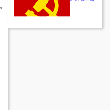
des Heldentums
n
Juni 19, 2026