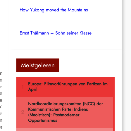
How Yukong moved the Mountains
Ernst Thälmann – Sohn seiner Klasse
Meistgelesen
um
en
ze
je
ie
b“
ne
en
er