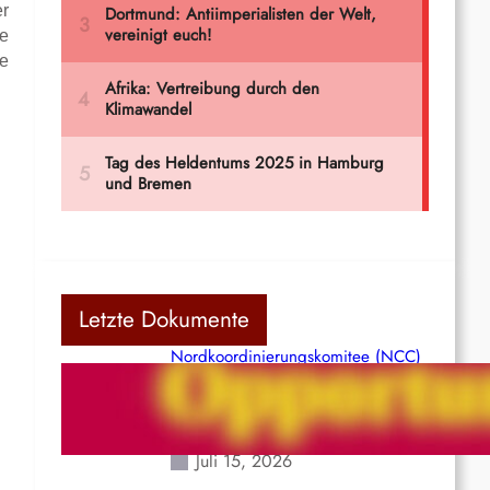
er
ne
ie
Letzte Dokumente
Nordkoordinierungskomitee (NCC)
der Kommunistischen Partei Indiens
(Maoistisch): Postmoderner
Opportunismus
Juli 15, 2026