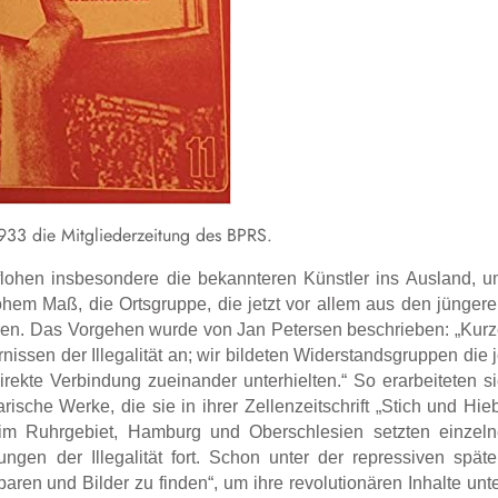
1933 die Mitgliederzeitung des BPRS.
lohen insbesondere die bekannteren Künstler ins Ausland, 
hem Maß, die Ortsgruppe, die jetzt vor allem aus den jünger
führen. Das Vorgehen wurde von Jan Petersen beschrieben: „Kur
nissen der Illegalität an; wir bildeten Widerstandsgruppen die 
irekte Verbindung zueinander unterhielten.“ So erarbeiteten s
ische Werke, die sie in ihrer Zellenzeitschrift „Stich und Hie
tz, im Ruhrgebiet, Hamburg und Oberschlesien setzten einzel
ngen der Illegalität fort. Schon unter der repressiven spät
aren und Bilder zu finden“, um ihre revolutionären Inhalte unt