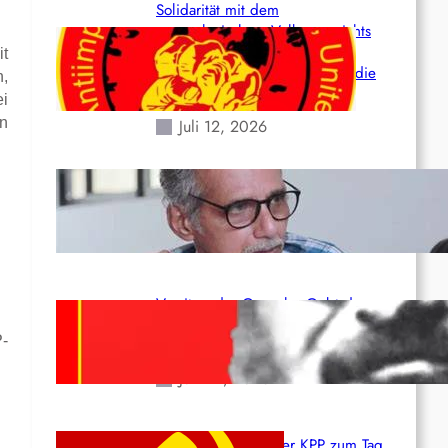
Solidarität mit dem
venezolanischem Volk angesichts
der verlorenen Leben und der
it
katastrophalen Situation durch die
n,
Erdbeben des 24. Juni!
ei
in
Juli 12, 2026
Indien: „Die Politik der
Kapitulation“ von K. Murali (Ajith)
Juli 1, 2026
Vorsitzender Gonzalo: Gebt das
Leben für die Partei und die
P-
Revolution!
Juni 19, 2026
Beschluss des ZK der KPP zum Tag