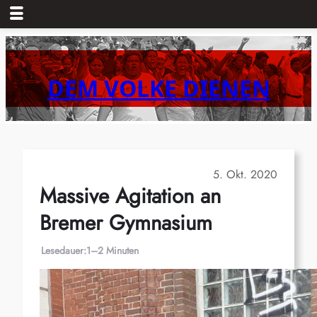
Zum
Inhalt
springen
DEM VOLKE DIENEN
5. Okt. 2020
Massive Agitation an
Bremer Gymnasium
Lesedauer:
1–2 Minuten