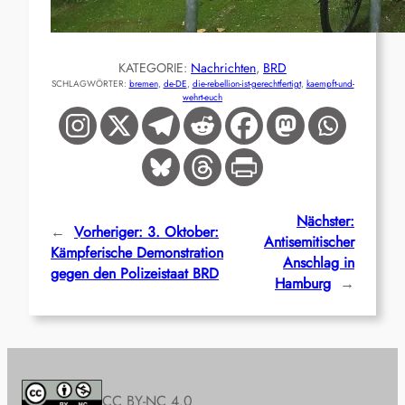
KATEGORIE:
Nachrichten
, 
BRD
SCHLAGWÖRTER:
bremen
, 
de-DE
, 
die-rebellion-ist-gerechtfertigt
, 
kaempft-und-
wehrt-euch
Nächster:
←
Vorheriger:
3. Oktober:
Antisemitischer
Kämpferische Demonstration
Anschlag in
gegen den Polizeistaat BRD
Hamburg
→
CC BY-NC 4.0