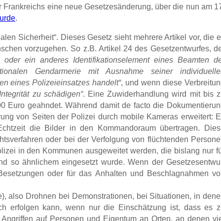
r Frankreichs eine neue Gesetzesänderung, über die nun am 1
urde
.
en Sicherheit“. Dieses Gesetz sieht mehrere Artikel vor, die 
nschen vorzugehen. So z.B. Artikel 24 des Gesetzentwurfes, d
 oder ein anderes Identifikationselement eines Beamten d
tionalen Gendarmerie mit Ausnahme seiner individuelle
en eines Polizeieinsatzes handelt“
, und wenn diese Verbreitu
ntegrität zu schädigen“
. Eine Zuwiderhandlung wird mit bis 
000 Euro geahndet. Während damit de facto die Dokumentieru
rung von Seiten der Polizei durch mobile Kameras erweitert: 
 Echtzeit die Bilder in den Kommandoraum übertragen. Die
tsverfahren oder bei der Verfolgung von flüchtenden Person
lizei in den Kommunen ausgeweitet werden, die bislang nur f
 und so ähnlichem eingesetzt wurde. Wenn der Gesetzesentwu
 Besetzungen oder für das Anhalten und Beschlagnahmen vo
, also Drohnen bei Demonstrationen, bei Situationen, in den
uch erfolgen kann, wenn nur die Einschätzung ist, dass es 
Angriffen auf Personen und Eigentum an Orten, an denen vi