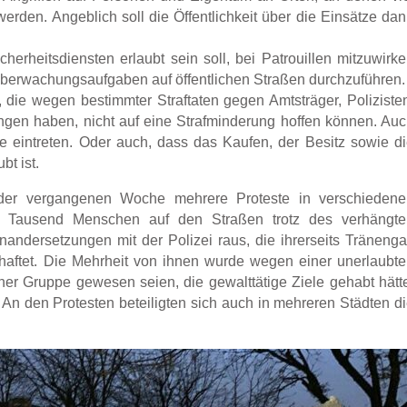
 werden. Angeblich soll die Öffentlichkeit über die Einsätze da
cherheitsdiensten erlaubt sein soll, bei Patrouillen mitzuwirk
berwachungsaufgaben auf öffentlichen Straßen durchzuführen.
e wegen bestimmter Straftaten gegen Amtsträger, Poliziste
ngen haben, nicht auf eine Strafminderung hoffen können. Au
de eintreten. Oder auch, dass das Kaufen, der Besitz sowie d
t ist.
er vergangenen Woche mehrere Proteste in verschiedene
e Tausend Menschen auf den Straßen trotz des verhängte
ndersetzungen mit der Polizei raus, die ihrerseits Träneng
haftet. Die Mehrheit von ihnen wurde wegen einer unerlaubt
iner Gruppe gewesen seien, die gewalttätige Ziele gehabt hätt
An den Protesten beteiligten sich auch in mehreren Städten d