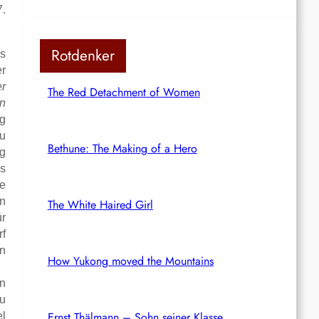
7.
Rotdenker
es
er
er
The Red Detachment of Women
n
ng
zu
Bethune: The Making of a Hero
ng
Es
se
en
The White Haired Girl
ür
rf
n
How Yukong moved the Mountains
en
zu
Ernst Thälmann – Sohn seiner Klasse
el