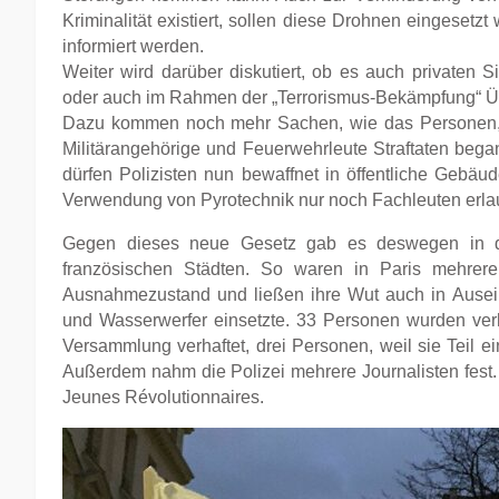
Kriminalität existiert, sollen diese Drohnen eingesetzt
informiert werden.
Weiter wird darüber diskutiert, ob es auch privaten Si
oder auch im Rahmen der „Terrorismus-Bekämpfung“ Ü
Dazu kommen noch mehr Sachen, wie das Personen, di
Militärangehörige und Feuerwehrleute Straftaten bega
dürfen Polizisten nun bewaffnet in öffentliche Gebäu
Verwendung von Pyrotechnik nur noch Fachleuten erlaub
Gegen dieses neue Gesetz gab es deswegen in d
französischen Städten. So waren in Paris mehrer
Ausnahmezustand und ließen ihre Wut auch in Auseina
und Wasserwerfer einsetzte. 33 Personen wurden ver
Versammlung verhaftet, drei Personen, weil sie Teil e
Außerdem nahm die Polizei mehrere Journalisten fest. 
Jeunes Révolutionnaires.