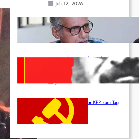
Juli 12, 2026
Indien: „Die Politik der
Kapitulation“ von K. Murali (Ajith)
Juli 1, 2026
Vorsitzender Gonzalo: Gebt das
Leben für die Partei und die
Revolution!
Juni 19, 2026
Beschluss des ZK der KPP zum Tag
des Heldentums
Juni 19, 2026