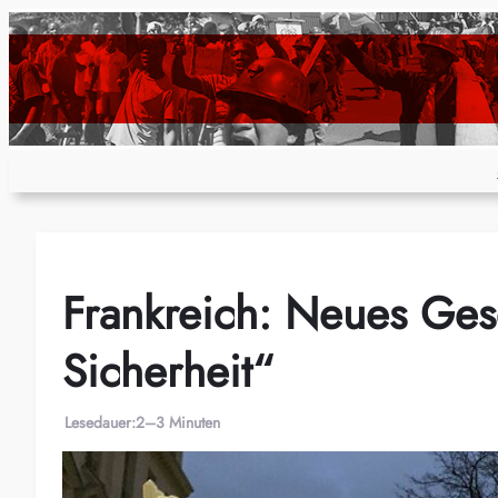
Zum
Inhalt
springen
Frankreich: Neues Ges
Sicherheit“
Lesedauer:
2–3 Minuten