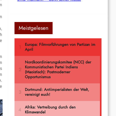
nn
en
Meistgelesen
n,
ch
ie
n
n
as
en
e.
ie