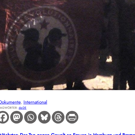
Dokumente
, 
International
LAGWÖRTER:
de-DE