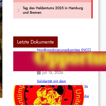
Letzte Dokumente
Nordkoordinierungskomitee (NCC)
der Kommunistischen Partei Indiens
(Maoistisch): Postmoderner
Opportunismus
Juli 15, 2026
Solidarität mit dem
venezolanischem Volk angesichts
der verlorenen Leben und der
katastrophalen Situation durch die
Erdbeben des 24. Juni!