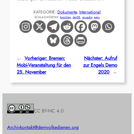
KATEGORIE:
Dokumente
, 
International
SCHLAGWÖRTER:
brasilien
, 
de-DE
, 
ecuador
, 
peru
←
Vorheriger:
Bremen:
Nächster:
Aufruf
Mobi-Veranstaltung für den
zur Engels Demo
25. November
2020
→
CC BY-NC 4.0
Archiv
kontakt@demvolkedienen.org