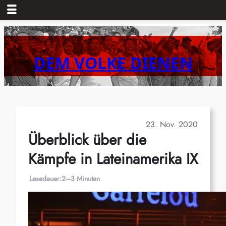
Zum
Inhalt
springen
DEM VOLKE DIENEN
23. Nov. 2020
Überblick über die
Kämpfe in Lateinamerika IX
Lesedauer:
2–3 Minuten