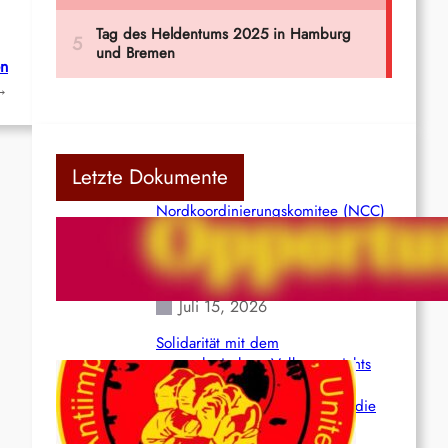
en
→
Letzte Dokumente
Nordkoordinierungskomitee (NCC)
der Kommunistischen Partei Indiens
(Maoistisch): Postmoderner
Opportunismus
Juli 15, 2026
Solidarität mit dem
venezolanischem Volk angesichts
der verlorenen Leben und der
katastrophalen Situation durch die
Erdbeben des 24. Juni!