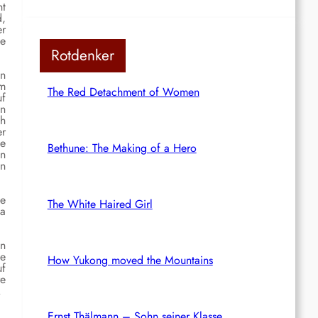
nt
d,
er
he
Rotdenker
en
im
The Red Detachment of Women
uf
en
ch
er
ie
Bethune: The Making of a Hero
en
en
de
The White Haired Girl
ya
en
ie
How Yukong moved the Mountains
uf
re
.
Ernst Thälmann – Sohn seiner Klasse