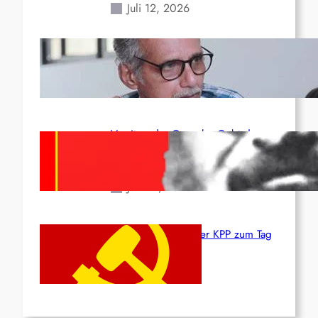
Juli 12, 2026
Indien: „Die Politik der
Kapitulation“ von K. Murali (Ajith)
Juli 1, 2026
Vorsitzender Gonzalo: Gebt das
Leben für die Partei und die
Revolution!
Juni 19, 2026
Beschluss des ZK der KPP zum Tag
des Heldentums
Juni 19, 2026