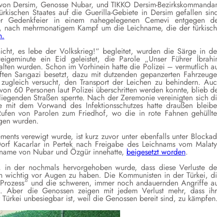
r von Dersim, Genosse Nubar, und TIKKO Dersim-Bezirkskommanda
ischen Staates auf die Guerilla-Gebiete in Dersim gefallen sin
iner Gedenkfeier in einem nahegelegenen Cemevi entgegen d
n, nach mehrmonatigem Kampf um die Leichname, die der türkisc
n.
nicht, es lebe der Volkskrieg!“ begleitet, wurden die Särge in d
eigeminute ein Eid geleistet, die Parole „Unser Führer İbrah
ten wurden. Schon im Vorhinein hatte die Polizei – vermutlich a
ften Sarıgazi besetzt, dazu mit dutzenden gepanzerten Fahrzeug
ugleich versucht, den Transport der Leichen zu behindern. Au
on 60 Personen laut Polizei überschritten werden konnte, blieb d
liegenden Straßen sperrte. Nach der Zeremonie vereinigten sich d
 mit dem Vorwand des Infektionsschutzes hatte draußen bleib
Rufen von Parolen zum Friedhof, wo die in rote Fahnen gehüllt
gen wurden.
ts verewigt wurde, ist kurz zuvor unter ebenfalls unter Blocka
orf Kacarlar in Pertek nach Freigabe des Leichnams vom Malat
ichname von Nubar und Özgür innehatte,
beigesetzt worden
.
ul, in der nochmals hervorgehoben wurde, dass diese Verluste d
m wichtig vor Augen zu haben. Die Kommunisten in der Türkei, d
 Prozess“ und die schweren, immer noch andauernden Angriffe a
ten. Aber die Genossen zeigen mit jedem Verlust mehr, dass ih
r Türkei unbesiegbar ist, weil die Genossen bereit sind, zu kämpfen