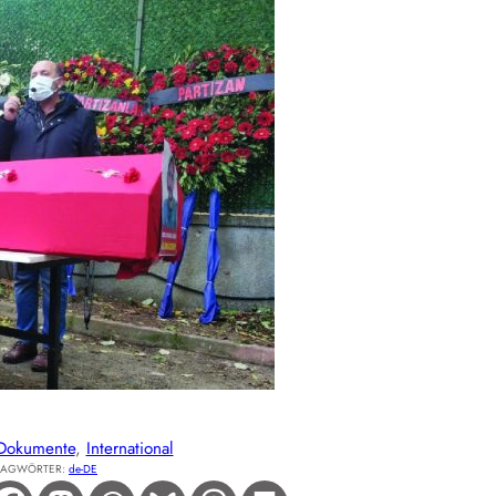
Dokumente
, 
International
LAGWÖRTER:
de-DE