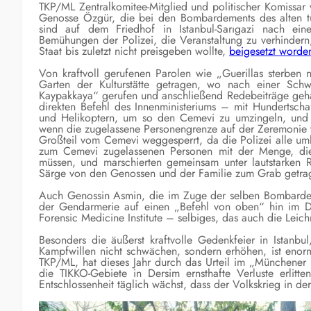
TKP/ML Zentralkomitee-Mitglied und politischer Komissa
Genosse Özgür, die bei den Bombardements des alten türk
sind auf dem Friedhof in Istanbul-Sarıgazi nach e
Bemühungen der Polizei, die Veranstaltung zu verhinder
Staat bis zuletzt nicht preisgeben wollte,
beigesetzt worde
Von kraftvoll gerufenen Parolen wie „Guerillas sterben 
Garten der Kulturstätte getragen, wo nach einer Schw
Kaypakkaya“ gerufen und anschließend Redebeiträge gehal
direkten Befehl des Innenministeriums – mit Hundertscha
und Helikoptern, um so den Cemevi zu umzingeln, und z
wenn die zugelassene Personengrenze auf der Zeremonie v
Großteil vom Cemevi weggesperrt, da die Polizei alle um
zum Cemevi zugelassenen Personen mit der Menge, die
müssen, und marschierten gemeinsam unter lautstarken 
Särge von den Genossen und der Familie zum Grab getra
Auch Genossin Asmin, die im Zuge der selben Bombardemen
der Gendarmerie auf einen „Befehl von oben“ hin im D
Forensic Medicine Institute – selbiges, das auch die Le
Besonders die äußerst kraftvolle Gedenkfeier in Istanb
Kampfwillen nicht schwächen, sondern erhöhen, ist enor
TKP/ML, hat dieses Jahr durch das Urteil im „Münchener
die TIKKO-Gebiete in Dersim ernsthafte Verluste erlit
Entschlossenheit täglich wächst, dass der Volkskrieg in de