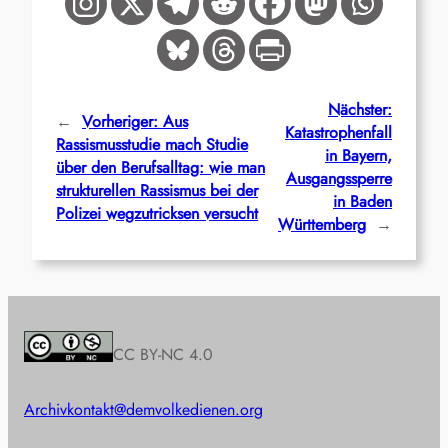
Nächster:
←
Vorheriger:
Aus
Katastrophenfall
Rassismusstudie mach Studie
in Bayern,
über den Berufsalltag: wie man
Ausgangssperre
strukturellen Rassismus bei der
in Baden
Polizei wegzutricksen versucht
Württemberg
→
CC BY-NC 4.0
Archiv
kontakt@demvolkedienen.org