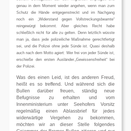
genau in dem Moment wieder angehen, wenn man zum
Schutz die Hände entgegenstreckt
und
im Nachgang
noch ein
„Widerstan
d
gegen Vollstreckungsbeamte“
reingewür
g
t bekommt
.
Aber gleiches Recht habe
schließlich nicht für alle zu gelten.
Denn letztlich wüsste
man ja, dass jede polizeiliche Maßnahme gerechtfertigt
sei, und die Polizei ohne jede Sünde
ist
. Quasi
deshalb
auch
nach dem Mott
o agiert
:
Wer frei von
jeder
Sünde ist,
erschieße den ersten Ausländer.
„Gewissensfreiheit“ bei
der Polizei.
Was des einen Leid, ist des anderen Freud,
heißt es so treffend. Und während sich die
Bullen darüber freuen, ständig neue
Befugnisse zu erhalten und vom
Innenministerium unter Seehofers Vorsitz
regelmäßig einen Ablassbrief für jedes
widerwärtige Vergehen zu bekommen,
möchten wir an dieser Stelle folgendes