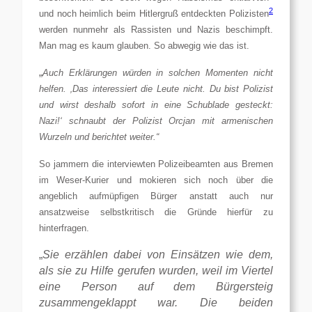
2
und noch heimlich beim Hitlergruß entdeckten Polizisten
werden nunmehr als Rassisten und Nazis beschimpft.
Man mag es kaum glauben. So abwegig wie das ist.
„
Auch Erklärungen würden in solchen Momenten nicht
helfen. ‚Das interessiert die Leute nicht. Du bist Polizist
und wirst deshalb sofort in eine Schublade gesteckt:
Nazi!‘
schnaubt der Polizist Orcjan mit armenischen
Wurzeln
und berichtet weiter.“
S
o jammern die interviewten Polizeibeamten aus Bremen
im Weser-Kurier und
mokieren
sich
noch
über die
angeblich
aufmüpfige
n
Bürger anstatt auch nur
ansatzweise selbstkritisch die Gründe
hierfür
zu
hinterfragen.
„
Sie erzählen dabei von Einsätzen wie dem,
als sie zu Hilfe gerufen wurden, weil im Viertel
eine Person auf dem Bürgersteig
zusammengeklappt war. Die beiden