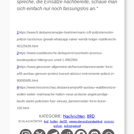
spreche, die Einsätze nachbereite, schaue man
sich einfach nur noch fassungslos an.“
1
https://www.fr.de/panorama/jan-boehmermann-zdf-polizistensohn-
polizei-rassismus-gewalt-whatsapp-rainer-wendt-holger-stahlknecht-
90125639.html
2
https://www.sueddeutsche.de/bayern/rosenheim-prozess-
bundespolizei-hitlergruss-urteil-1.4962994
3
https://www.giessener-allgemeine.de/hessen/dannenroeder-forst-
a49-ausbau-giessen-protest-kassel-absturz-exkremente-polizei-zr-
90095685.html
4
https://www.hessenschau.de/panorama/a49-ausbau–waldbesetzer-
wollen-weiter-mahnwache-halten–neue-proteste-angekuendigt–
beuth-dankt-polizisten-fuer-einsatz,dannenroeder-forst-ticker-
100.html
KATEGORIE:
Nachrichten
, 
BRD
SCHLAGWÖRTER:
brd
, 
bullen
, 
de-DE
, 
gegen-den-polizeistaat-brd
, 
mimimi
, 
polizei
, 
polizeigewalt