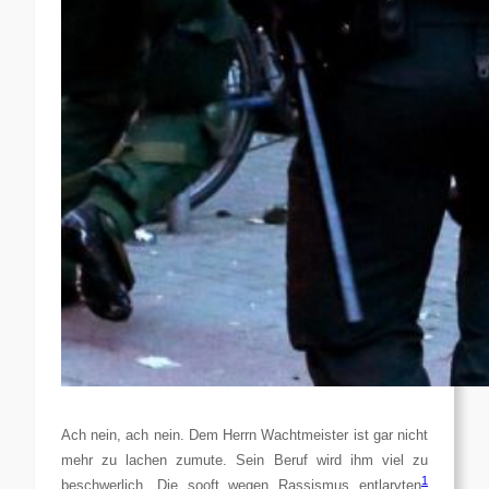
Ach nein, ach nein. Dem Herrn Wachtmeister ist gar nicht
mehr zu
l
ache
n
zu
m
ute. Sein Beruf wird ihm viel zu
1
beschwerlich.
Die sooft wegen Rassismus entlarvten