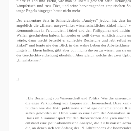
führte in Tod und Elend, wie man ja überall gesehen hätte. Herausge
kämpferisch und treu. Dies, und seine hervorragenden empirischen S
tauge Engels hingegen heute nicht mehr.
Der elementare Satz in Schneidewinds „Analyse“ jedoch ist, dass En
angeblich die „Blasen ausgewählter wissenschaftlicher Zirkel nicht“ 
Kommunismus in Peru, Indien, Türkei und den Philippinen und mithin k
Waffen geschrieben haben. Entweder er weiß davon wirklich nichts und
würde, dann macht betreibt er schlechte Recherche und lebt selbst a
Zirkel“ und lernte nie den Blick in das wahre Leben der Arbeiterklass
Engels in Ehren halten, gibt aber vor, nichts davon zu wissen um sie
der Geschichtsverdrehung überführt. Aber gleich welche der zwei Optio
„Engelskenner“.
II
„
Die Beziehung von Wissenschaft und Politik. Was die wissenscha
die enge Verknüpfung von Empirie mit Theoriearbeit. Dazu kam ein
Studien wie die 1845 publizierte zur »Lage der arbeitenden Klas
selten geworden ist. Dabei wäre so eine Form der Zeitanalyse i
Basis im Zusammenspiel mit den theoretischen Analysen machte di
entstand eine polit-ökonomische Analyse, die für historisch-s
die, an denen sich seit Anfang des 19. Jahrhunderts die boomende