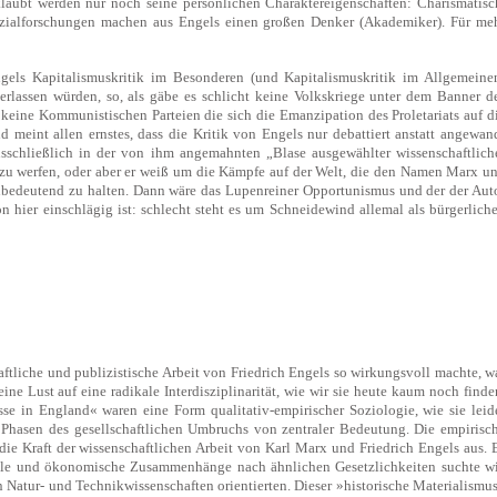
klaubt werden nur noch seine persönlichen Charaktereigenschaften: Charismatisc
ozialforschungen machen aus Engels einen großen Denker (Akademiker). Für me
gels Kapitalismuskritik im Besonderen (und Kapitalismuskritik im Allgemeine
verlassen würden, so, als gäbe es schlicht keine Volkskriege unter dem Banner d
eine Kommunistischen Parteien die sich die Emanzipation des Proletariats auf d
 meint allen ernstes, dass die Kritik von Engels nur debattiert anstatt angewan
usschließlich in der von ihm angemahnten „Blase ausgewählter wissenschaftlich
e zu werfen, oder aber er weiß um die Kämpfe auf der Welt, die den Namen Marx u
 unbedeutend zu halten. Dann wäre das Lupenreiner Opportunismus und der der Aut
n hier einschlägig ist: schlecht steht es um Schneidewind allemal als bürgerlich
ftliche und publizistische Arbeit von Friedrich Engels so wirkungsvoll machte, w
e Lust auf eine radikale Interdisziplinarität, wie wir sie heute kaum noch finde
se in England« waren eine Form qualitativ-empirischer Soziologie, wie sie leid
n Phasen des gesellschaftlichen Umbruchs von zentraler Bedeutung. Die empirisc
e Kraft der wissenschaftlichen Arbeit von Karl Marx und Friedrich Engels aus. 
oziale und ökonomische Zusammenhänge nach ähnlichen Gesetzlichkeiten suchte w
n Natur- und Technikwissenschaften orientierten. Dieser »historische Materialismu