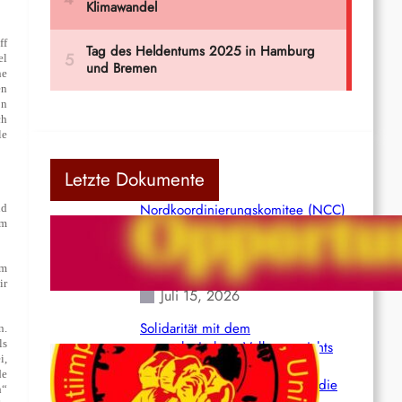
ff
el
ne
en
on
ch
le
Letzte Dokumente
Nordkoordinierungskomitee (NCC)
nd
em
der Kommunistischen Partei Indiens
(Maoistisch): Postmoderner
Opportunismus
om
ir
Juli 15, 2026
Solidarität mit dem
n.
ls
venezolanischem Volk angesichts
i,
der verlorenen Leben und der
de
katastrophalen Situation durch die
h“