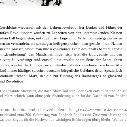
 Geschichte wiederholt mit den Lehren revolutionärer Denker und Führer der
großen Revolutionäre wurden zu Lebzeiten von den unterdrückenden Klassen
tenstem Haß begegneten, mit zügellosen Lügen und Verleumdungen gegen sie zu
zen zu verwandeln, sie sozusagen heiligzusprechen, man gesteht ihrem
Namen
ückten Klassen, wobei man ihre revolutionäre Lehre des
Inhalts
beraubt, ihr die
en „Bearbeitung“ des Marxismus findet sich jetzt die Bourgeoisie mit den
ergißt, verdrängt und entstellt die revolutionäre Seite der Lehre, ihren
t das, was für die Bourgeoisie annehmbar ist oder annehmbar erscheint. Alle
 Und immer häufiger sprechen deutsche bürgerliche Gelehrte, deren Spezialfach
tionaldeutschen“ Marx, der die zur Führung des Raubkrieges so glänzend
 und Revolution)
ber sogenannte Marxisten, die nach Marx Tod sein Andenken entstellen und ihn z
rl Marx schrieb kann ohne jede Abänderung auch für das Nachbild von Friedri
 und hochtrabend-selbstverliebtem Titel „
Das Bürgertum ist der Motor d
chneidewind zum 200. Geburtstag von Friedrich Engels eine Zusammenfassung üb
as von Engels für die Nachwelt an wichtigen Erfahrungen übrig bleibt. Wollen w