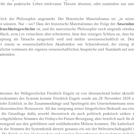
für das praktische Leben irrelevante Theorie abzutun, oder zumindest nur unt
lich der Philosophie angemerkt. Der Historische Materialismus sei „in sein
le wüssten. Nur – wo? Dass der historische Materialismus die Folge der
Anwendu
Menschheitsgeschichte
ist, und die marxistische Philosophie noch nirgends ernstha
ach, uvm.) es versuchten aber scheiterten, lässt den einzigen Schluss zu, dass hi
ptung als Tatsache ausgestellt wird und mithin unwissenschaftlich ist. De
ei einem so wissenschaftlichen Akademiker wie Schneidewind, der einzig d
erzlichst vermissen die eigenen wissenschaftlichen Ansprüche und Standards auf sei
kademiker.
änomen der Wirkgeschichte Friedrich Engels ist von überraschend hoher aktuell
en Herzkammer des Systems kommt. Friedrich Engels wurde am 28. November 1820 a
tiefer Einblick in die Zusammenhänge und Spielregeln des Unternehmertums sein
ökonomischen Ressourcen: All das entsprang seiner bürgerlichen Herkunft aus ein
 die Grundlage dafür, sowohl theoretisch als auch politisch praktisch wirken 
hochgebildeten Stimmen der Fridays-for-Future-Bewegung, aber letztlich auch für d
berwiegend aus den gebildeten und wohlhabenden Milieus kommen. Die katholisc
in die Stimmen der Systemkritik derzeit genauso ein wie der Weltwirtschaftsgipfel 
. Die Kritik an den ökologischen und sozialen Verwerfungen der modernen global