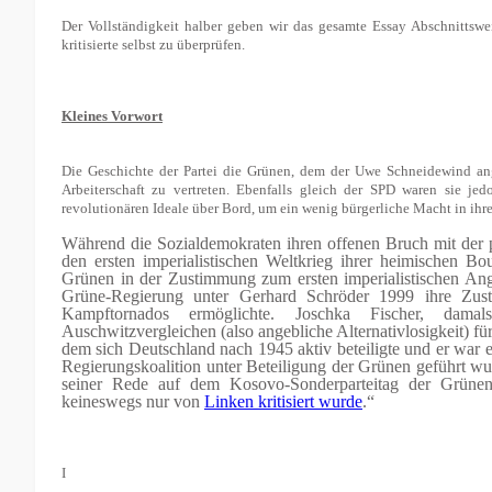
Der Vollständigkeit halber geben wir das gesamte Essay Abschnittswei
kritisierte selbst zu überprüfen.
Kleines Vorwort
Die Geschichte der Partei die Grünen, dem der Uwe Schneidewind ang
Arbeiterschaft zu vertreten. Ebenfalls gleich der SPD waren sie je
revolutionären Ideale über Bord, um ein wenig bürgerliche Macht in ih
Während die Sozialdemokraten ihren offenen Bruch mit der p
den ersten imperialistischen Weltkrieg ihrer heimischen Bo
Grünen in der Zustimmung zum ersten imperialistischen Angr
Grüne-Regierung unter Gerhard Schröder 1999 ihre Z
Kampftornados ermöglichte. Joschka Fischer, dama
Auschwitzvergleichen (also angebliche Alternativlosigkeit) fü
dem sich Deutschland nach 1945 aktiv beteiligte und er war e
Regierungskoalition unter Beteiligung der Grünen geführt wu
seiner Rede auf dem Kosovo-Sonderparteitag der Grünen
keineswegs nur von
Linken kritisiert wurde
.“
I