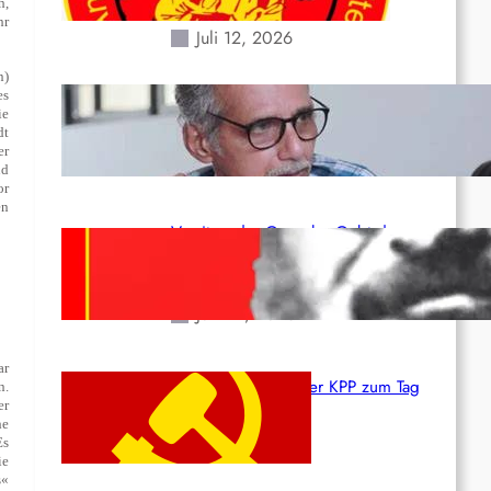
Erdbeben des 24. Juni!
h,
hr
Juli 12, 2026
n)
es
Indien: „Die Politik der
ie
Kapitulation“ von K. Murali (Ajith)
dt
er
Juli 1, 2026
nd
or
en
Vorsitzender Gonzalo: Gebt das
Leben für die Partei und die
Revolution!
Juni 19, 2026
ar
Beschluss des ZK der KPP zum Tag
n.
er
des Heldentums
he
Juni 19, 2026
Es
ie
s«