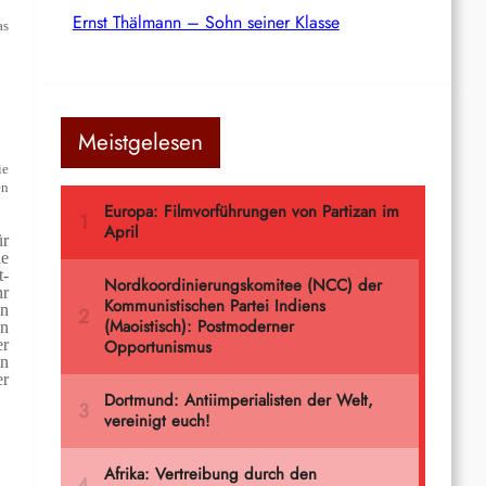
Ernst Thälmann – Sohn seiner Klasse
as
Meistgelesen
ie
en
ür
ie
t-
hr
n
an
er
in
er