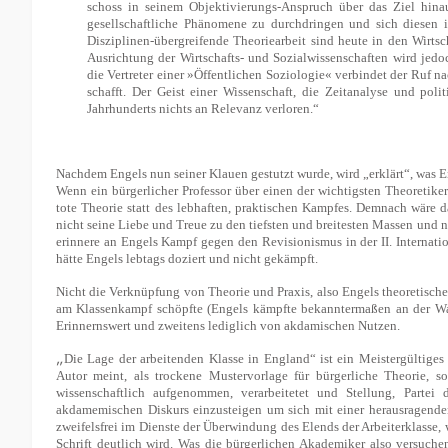
schoss in seinem Objektivierungs-Anspruch über das Ziel hina
gesellschaftliche Phänomene zu durchdringen und sich diesen in
Disziplinen-übergreifende Theoriearbeit sind heute in den Wirts
Ausrichtung der Wirtschafts- und Sozialwissenschaften wird jedo
die Vertreter einer »Öffentlichen Soziologie« verbindet der Ruf n
schafft. Der Geist einer Wissenschaft, die Zeitanalyse und pol
Jahrhunderts nichts an Relevanz verloren.“
Nachdem Engels nun seiner Klauen gestutzt wurde, wird „erklärt“, was En
Wenn ein
bürgerlicher
Professor über einen der wichtigsten Theoretiker 
tote Theorie statt des lebhaften, praktischen Kampfes. Demnach wäre 
nicht seine Liebe und Treue zu den tiefsten und breitesten Massen und
erinnere an Engels Kampf gegen den Revisionismus in der II. Internati
hätte Engels lebtags doziert und nicht gekämpft.
Nicht die Verknüpfung von Theorie und Praxis, also Engels theoretisch
am Klassenkampf schöpfte (Engels kämpfte bekanntermaßen an der Waff
Erinnernswert und zweitens lediglich von akdamischen Nutzen.
„
Die Lage der arbeitenden Klasse in England“ ist ein Meistergültiges 
Autor meint, als trockene Mustervorlage für bürgerliche Theorie, so
wissenschaftlich aufgenommen, verarbeitetet und Stellung, Part
akdamemischen Diskurs einzusteigen um sich mit einer herausragenden 
zweifelsfrei im Dienste der Überwindung des Elends der Arbeiterklasse,
Schrift deutlich wird. Was die bürgerlichen Akademiker also versuche