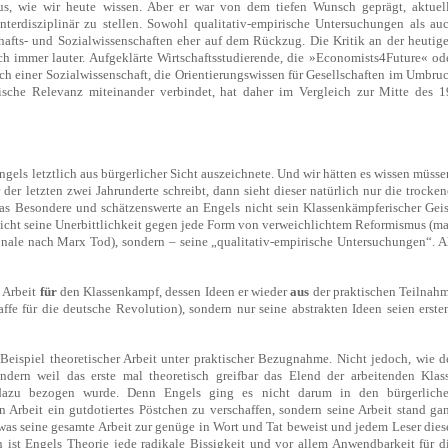
us, wie wir heute wissen. Aber er war von dem tiefen Wunsch geprägt, aktuel
terdisziplinär zu stellen. Sowohl qualitativ-empirische Untersuchungen als au
chafts- und Sozialwissenschaften eher auf dem Rückzug. Die Kritik an der heutig
ch immer lauter. Aufgeklärte Wirtschaftsstudierende, die »Economists4Future« od
ach einer Sozialwissenschaft, die Orientierungswissen für Gesellschaften im Umbru
itische Relevanz miteinander verbindet, hat daher im Vergleich zur Mitte des 1
gels letztlich aus bürgerlicher Sicht auszeichnete. Und wir hätten es wissen müsse
der letzten zwei Jahrunderte schreibt, dann sieht dieser natürlich nur die trocken
das Besondere und schätzenswerte an Engels nicht sein Klassenkämpferischer Geis
 nicht seine Unerbittlichkeit gegen jede Form von verweichlichtem Reformismus (m
onale nach Marx Tod), sondern – seine „qualitativ-empirische Untersuchungen“. A
e Arbeit
für
den Klassenkampf, dessen Ideen er wieder
aus
der praktischen Teilnah
e für die deutsche Revolution), sondern nur seine abstrakten Ideen seien erste
Beispiel theoretischer Arbeit unter praktischer Bezugnahme. Nicht jedoch, wie d
ndern weil das erste mal theoretisch greifbar das Elend der arbeitenden Klas
ei dazu bezogen wurde. Denn Engels ging es nicht darum in den bürgerlich
Arbeit ein gutdotiertes Pöstchen zu verschaffen, sondern seine Arbeit stand ga
 was seine gesamte Arbeit zur genüge in Wort und Tat beweist und jedem Leser dies
n ist Engels Theorie jede radikale Bissigkeit und vor allem Anwendbarkeit für d