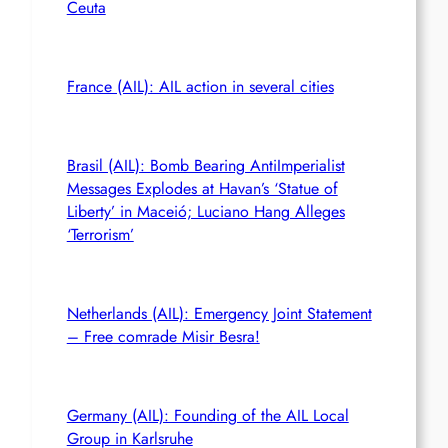
Ceuta
France (AIL): AIL action in several cities
Brasil (AIL): Bomb Bearing AntiImperialist
Messages Explodes at Havan’s ‘Statue of
Liberty’ in Maceió; Luciano Hang Alleges
‘Terrorism’
Netherlands (AIL): Emergency Joint Statement
– Free comrade Misir Besra!
Germany (AIL): Founding of the AIL Local
Group in Karlsruhe