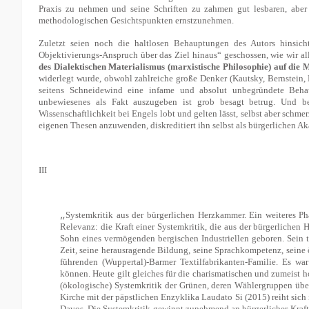
Praxis zu nehmen und seine Schriften zu zahmen gut lesbaren, aber 
methodologischen Gesichtspunkten ernstzunehmen.
Zuletzt seien noch die haltlosen Behauptungen des Autors hinsicht
Objektivierungs-Anspruch über das Ziel hinaus“ geschossen, wie wir al
des Dialektischen Materialismus (marxistische Philosophie) auf die 
widerlegt wurde, obwohl zahlreiche große Denker (Kautsky, Bernstein, M
seitens Schneidewind eine infame und absolut unbegründete Behau
unbewiesenes als Fakt auszugeben ist grob besagt betrug. Und b
Wissenschaftlichkeit bei Engels lobt und gelten lässt, selbst aber schm
eigenen Thesen anzuwenden, diskreditiert ihn selbst als bürgerlichen A
III
„
Systemkritik aus der bürgerlichen Herzkammer. Ein weiteres Ph
Relevanz: die Kraft einer Systemkritik, die aus der bürgerlich
Sohn eines vermögenden bergischen Industriellen geboren. Sein 
Zeit, seine herausragende Bildung, seine Sprachkompetenz, seine 
führenden (Wuppertal)-Barmer Textilfabrikanten-Familie. Es war
können. Heute gilt gleiches für die charismatischen und zumeist 
(ökologische) Systemkritik der Grünen, deren Wählergruppen ü
Kirche mit der päpstlichen Enzyklika Laudato Si (2015) reiht sich 
Davos. Die Systemkritik gewinnt zunehmend an bürgerlicher Kraft