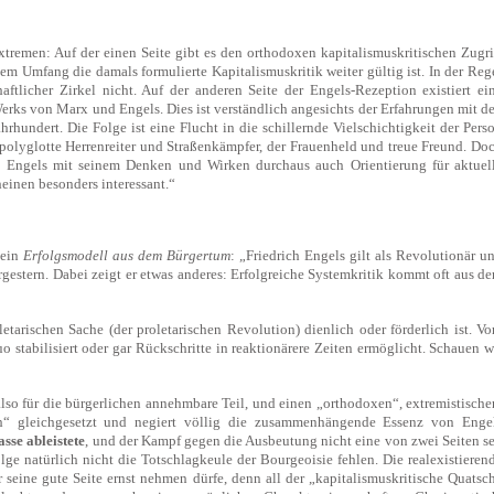
xtremen: Auf der einen Seite gibt es den orthodoxen kapitalismuskritischen Zugri
em Umfang die damals formulierte Kapitalismuskritik weiter gültig ist. In der Reg
ftlicher Zirkel nicht. Auf der anderen Seite der Engels-Rezeption existiert ei
rks von Marx und Engels. Dies ist verständlich angesichts der Erfahrungen mit d
hundert. Die Folge ist eine Flucht in die schillernde Vielschichtigkeit der Pers
er polyglotte Herrenreiter und Straßenkämpfer, der Frauenheld und treue Freund. Do
drich Engels mit seinem Denken und Wirken durchaus auch Orientierung für aktuel
einen besonders interessant.“
 ein
Erfolgsmodell aus dem Bürgertum
: „Friedrich Engels gilt als Revolutionär u
gestern. Dabei zeigt er etwas anderes: Erfolgreiche Systemkritik kommt oft aus d
letarischen Sache (der proletarischen Revolution) dienlich oder förderlich ist. V
o stabilisiert oder gar Rückschritte in reaktionärere Zeiten ermöglicht. Schauen w
also für die bürgerlichen annehmbare Teil, und einen „orthodoxen“, extremistische
isch“ gleichgesetzt und negiert völlig die zusammenhängende Essenz von Enge
asse ableistete
, und der Kampf gegen die Ausbeutung nicht eine von zwei Seiten se
lge natürlich nicht die Totschlagkeule der Bourgeoisie fehlen. Die realexistieren
 seine gute Seite ernst nehmen dürfe, denn all der „kapitalismuskritische Quatsc