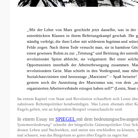
„
Mit der Lehre von Marx geschieht jetzt dasselbe, was in der
unterdrückten Klassen in ihrem Befreiungskampf geschah. Die 
ständig verfolgt, die ihrer Lehre mit wildestem Ingrimm und wü
Felde zogen. Nach ihrem Tode versucht man, sie in harmlose Göt
einen gewissen Ruhm zu zur „Tröstung“ und Betörung der unterdr
revolutionäre Spitze abbricht, sie vulgarisiert.
Bei einer solch
Opportunisten innerhalb der Arbeiterbewegung zusammen. Man v
revolutionären Geist. Man schiebt in den Vordergrund, man rühm
Sozialchauvinisten sind heutzutage „Marxisten“ – Spaß beiseite!
gestern noch die Ausrottung des Marxismus war, von dem „na
organisierten Arbeiterverbände erzogen haben soll!“ (Lenin, Staat
Im erstem Kapitel von Staat und Revolution echauffiert sich Lenin ü
zahnlosen Reformpolitiker herabwürdigen. Was Lenin ehemals über Ka
Engels gelten, wie an folgendem Beispiel veranschaulicht wird.
In einem Essay im
SPIEGEL
mit dem bedeutungsschwangeren
Systemveränderung
“ schreibt der bürgerliche Grünenpolitiker Uwe S
dessen Leben und Nachwirken, und meint uns erschließen zu können, w
mal schauen, was das Bürgertum so gutes über Engels zu sagen hat.