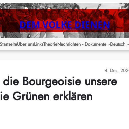
DEM VOLKE DIENEN
Startseite
Über uns
Links
Theorie
Nachrichten
Dokumente
Deutsch
4. Dez. 20
 die Bourgeoisie unsere
Die Grünen erklären