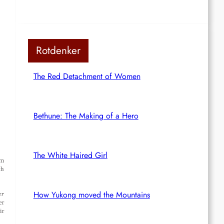
Rotdenker
The Red Detachment of Women
Bethune: The Making of a Hero
The White Haired Girl
um
ch
How Yukong moved the Mountains
er
er
ir