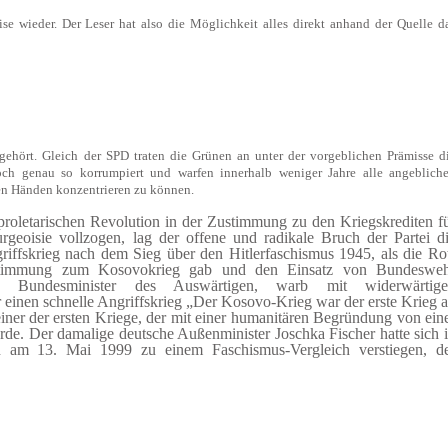
se wieder. Der Leser hat also die Möglichkeit alles direkt anhand der Quelle d
ehört. Gleich der SPD traten die Grünen an unter der vorgeblichen Prämisse d
doch genau so korrumpiert und warfen innerhalb weniger Jahre alle angeblich
ren Händen konzentrieren zu können.
roletarischen Revolution in der Zustimmung zu den Kriegskrediten f
urgeoisie vollzogen, lag der offene und radikale Bruch der Partei d
iffskrieg nach dem Sieg über den Hitlerfaschismus 1945, als die Ro
ustimmung zum Kosovokrieg gab und den Einsatz von Bundeswe
ls Bundesminister des Auswärtigen, warb mit widerwärtige
r einen schnelle Angriffskrieg „Der Kosovo-Krieg war der erste Krieg 
iner der ersten Kriege, der mit einer humanitären Begründung von ein
rde. Der damalige deutsche Außenminister Joschka Fischer hatte sich 
 am 13. Mai 1999 zu einem Faschismus-Vergleich verstiegen, d