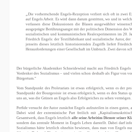
„
Die vorherrschende Engels-Rezeption verliert sich oft in zwei E
auf Engels Arbeit. Es wird dann darum gestritten, wo und in welch
verlassen diese Diskussionen die Blasen ausgewählter wissenscha
ausgeprägte Berührungsangst mit der politischen Dimension des We
sozialistischen und kommunistischen Realexperimenten im 20. Jahr
Friedrich Engels: der Textilfabrikant und sozialistische Autor, d
jenseits dieses letztlich historisierenden Zugriffs liefert Frie
Herausforderungen einer Gesellschaft im Umbruch. Zwei davon sch
Der bürgerliche Akademiker Schneidewind macht aus Friedrich Engels
Vordenker des Sozialismus – und vielen schon deshalb als Figur von vor
Bürgertum.“
Vom Standpunkt des Proletariats ist etwas erfolgreich, wenn es der pro
Standpunkt der Bourgeoisie ist etwas erfolgreich, wenn es den Status qu
uns an, was die Grünen an Engels also Erfolgreiches zu sehen vermögen.
Perfide versucht der Autor zunächst Engels aufzuteilen in einen guten, 
Dabei wird der extremistische Part freilich mit „Kapitalismuskrit
Gesamtwerk, dass Engels letztlich
alle seine Arbeit
im Dienste seiner Kl
sondern das zentrale Moment in Engels Leben darstellt. Dabei darf info
Sozialismus hätte letztlich ohnehin bewiesen, dass man von Engels nur