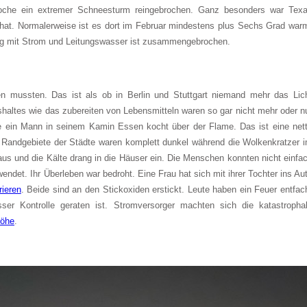
Woche ein extremer Schneesturm reingebrochen. Ganz besonders war Tex
 hat. Normalerweise ist es dort im Februar mindestens plus Sechs Grad war
ung mit Strom und Leitungswasser ist zusammengebrochen.
n mussten. Das ist als ob in Berlin und Stuttgart niemand mehr das Lic
altes wie das zubereiten von Lebensmitteln waren so gar nicht mehr oder n
e ein Mann in seinem Kamin Essen kocht über der Flame. Das ist eine net
d Randgebiete der Städte waren komplett dunkel während die Wolkenkratzer 
aus und die Kälte drang in die Häuser ein. Die Menschen konnten nicht einfa
endet. Ihr Überleben war bedroht. Eine Frau hat sich mit ihrer Tochter ins Au
rieren
. Beide sind an den Stickoxiden erstickt. Leute haben ein Feuer entfac
r Kontrolle geraten ist. Stromversorger machten sich die katastropha
Höhe
.