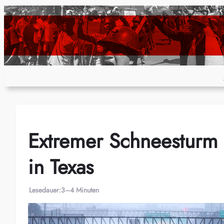
Zum
Inhalt
springen
Extremer Schneesturm
in Texas
Lesedauer:
3–4 Minuten