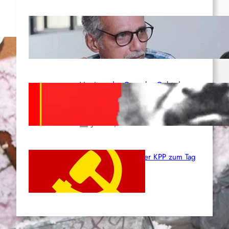
Indien: „Die Politik der
Kapitulation“ von K. Murali (Ajith)
Juli 1, 2026
Vorsitzender Gonzalo: Gebt das
Leben für die Partei und die
Revolution!
Juni 19, 2026
Beschluss des ZK der KPP zum Tag
des Heldentums
Juni 19, 2026