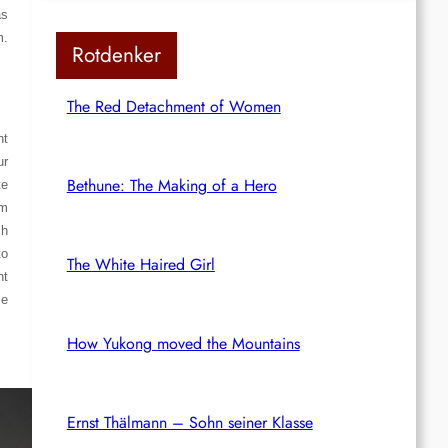
as
m.
Rotdenker
The Red Detachment of Women
ht
ur
Bethune: The Making of a Hero
te
im
ch
to
The White Haired Girl
ht
le
How Yukong moved the Mountains
Ernst Thälmann – Sohn seiner Klasse