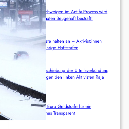
BGH: Linas Schweigen im Antifa-Prozess wird
mit sechs Monaten Beugehaft bestraft!
Anti-ICE-Proteste halten an – Aktivist:innen
drohen langjährige Haftstrafen
Palästina: Verschiebung der Urteilsverkündung
im Prozess gegen den linken Aktivisten Raja
Eghbarieh
Italien: 1.000 Euro Geldstrafe für ein
antifaschistisches Transparent