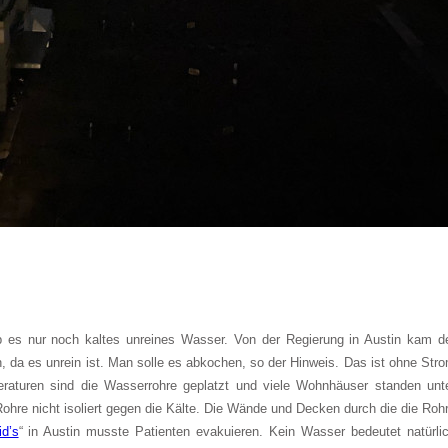
b es nur noch kaltes unreines Wasser. Von der Regierung in Austin kam d
, da es unrein ist. Man solle es abkochen, so der Hinweis. Das ist ohne Str
peraturen sind die Wasserrohre geplatzt und viele Wohnhäuser standen unt
hre nicht isoliert gegen die Kälte. Die Wände und Decken durch die die Roh
id’s
“ in Austin musste Patienten evakuieren. Kein Wasser bedeutet natürli