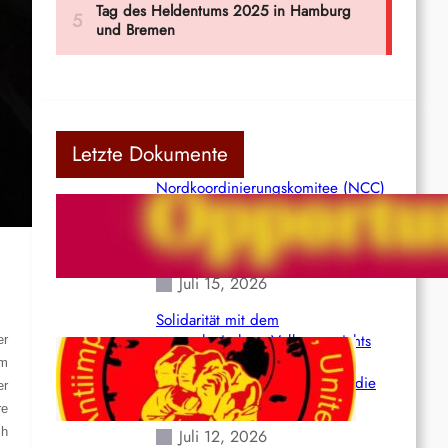
Letzte Dokumente
Nordkoordinierungskomitee (NCC)
der Kommunistischen Partei Indiens
(Maoistisch): Postmoderner
Opportunismus
Juli 15, 2026
Solidarität mit dem
venezolanischem Volk angesichts
er
der verlorenen Leben und der
om
katastrophalen Situation durch die
er
Erdbeben des 24. Juni!
re
ch
Juli 12, 2026