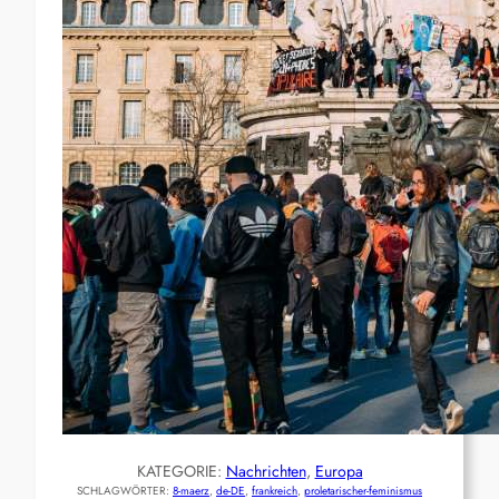
KATEGORIE:
Nachrichten
, 
Europa
SCHLAGWÖRTER:
8-maerz
, 
de-DE
, 
frankreich
, 
proletarischer-feminismus