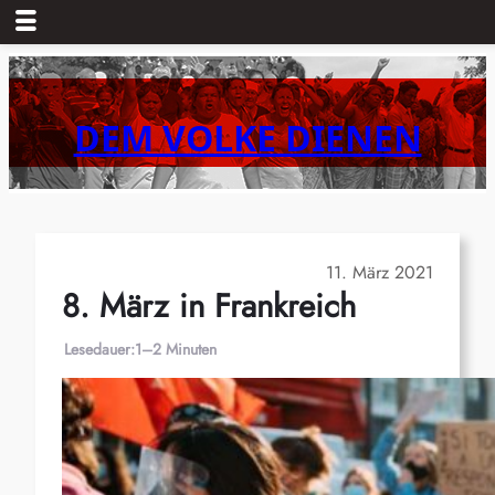
Zum
Inhalt
springen
DEM VOLKE DIENEN
11. März 2021
8. März in Frankreich
Lesedauer:
1–2 Minuten