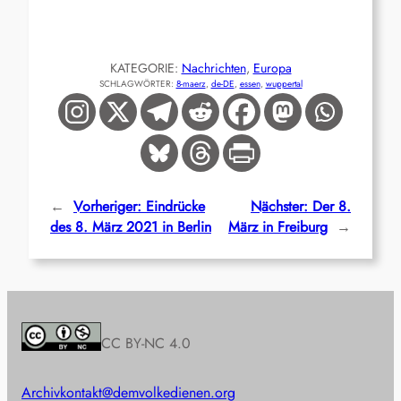
KATEGORIE:
Nachrichten
, 
Europa
SCHLAGWÖRTER:
8-maerz
, 
de-DE
, 
essen
, 
wuppertal
←
Vorheriger:
Eindrücke
Nächster:
Der 8.
des 8. März 2021 in Berlin
März in Freiburg
→
CC BY-NC 4.0
Archiv
kontakt@demvolkedienen.org