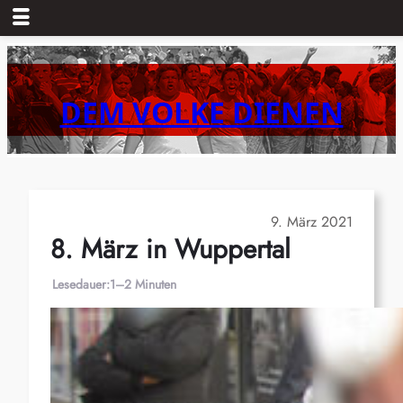
Zum
Inhalt
springen
DEM VOLKE DIENEN
9. März 2021
8. März in Wuppertal
Lesedauer:
1–2 Minuten