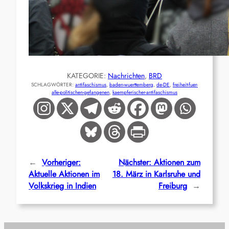
KATEGORIE:
Nachrichten
, 
BRD
SCHLAGWÖRTER:
antifaschismus
, 
baden-wuerttemberg
, 
de-DE
, 
freiheit-fuer-
alle-politischen-gefangenen
, 
kaempferischer-antifaschismus
←
Vorheriger:
Nächster:
Aktionen zum
Aktuelle Aktionen im
18. März in Karlsruhe und
Volkskrieg in Indien
Freiburg
→