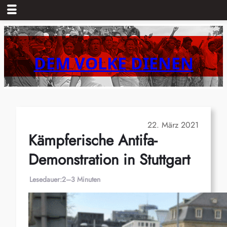
Zum
Inhalt
springen
DEM VOLKE DIENEN
22. März 2021
Kämpferische Antifa-
Demonstration in Stuttgart
Lesedauer:
2–3 Minuten