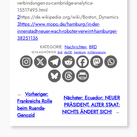
verbindungen-zu-cambridge-analytica-
15517495.html
2
https://de.wikipedia.org/wiki/Boston_Dynamics
3
https://www.mopo.de/hamburg/in-der-
innenstadt-neuer-wach-roboter-verwirrt-hamburger-
38251136
KATEGORIE:
Nachrichten
, 
BRD
SCHLAGWÖRTER:
brd
, 
de-DE
, 
hamburg
, 
militarisierung
←
Vorheriger:
Nächster:
Ecuador: NEUER
Frankreichs Rolle
PRÄSIDENT, ALTER STAAT:
beim Ruanda-
NICHTS ÄNDERT SICH!
→
Genozid