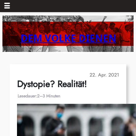
Zum
Inhalt
springen
DEM VOLKE DIENEN
22. Apr. 2021
Dystopie? Realität!
Lesedauer:
2–3 Minuten