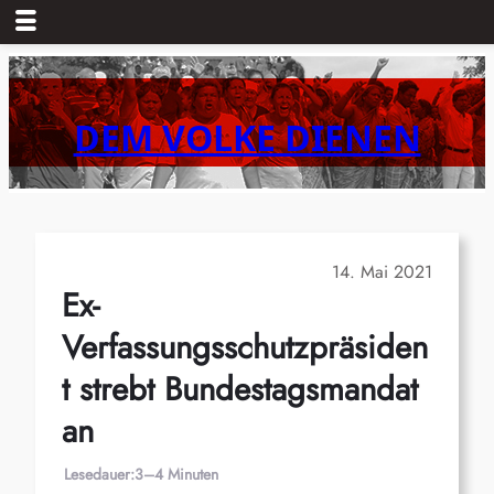
Zum
Inhalt
springen
DEM VOLKE DIENEN
14. Mai 2021
Ex-
Verfassungsschutzpräsiden
t strebt Bundestagsmandat
an
Lesedauer:
3–4 Minuten