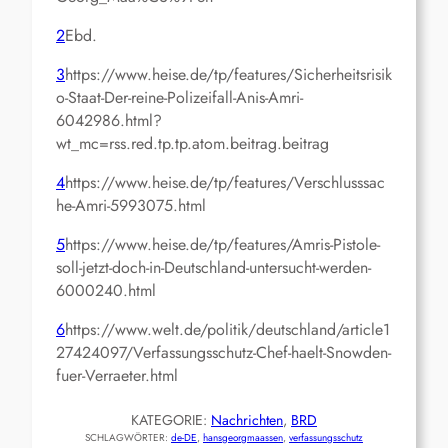
2
Ebd.
3
https://www.heise.de/tp/features/Sicherheitsrisik
o-Staat-Der-reine-Polizeifall-Anis-Amri-
6042986.html?
wt_mc=rss.red.tp.tp.atom.beitrag.beitrag
4
https://www.heise.de/tp/features/Verschlusssac
he-Amri-5993075.html
5
https://www.heise.de/tp/features/Amris-Pistole-
soll-jetzt-doch-in-Deutschland-untersucht-werden-
6000240.html
6
https://www.welt.de/politik/deutschland/article1
27424097/Verfassungsschutz-Chef-haelt-Snowden-
fuer-Verraeter.html
KATEGORIE:
Nachrichten
, 
BRD
SCHLAGWÖRTER:
de-DE
, 
hansgeorgmaassen
, 
verfassungsschutz