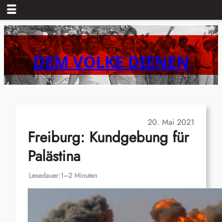
Zum
Inhalt
springen
DEM VOLKE DIENEN
20. Mai 2021
Freiburg: Kundgebung für
Palästina
Lesedauer:
1–2 Minuten