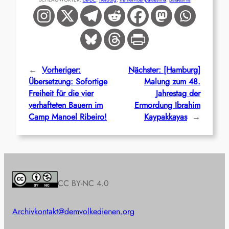
←
Vorheriger:
Nächster:
[Hamburg]
Übersetzung: Sofortige
Malung zum 48.
Freiheit für die vier
Jahrestag der
verhafteten Bauern im
Ermordung Ibrahim
Camp Manoel Ribeiro!
Kaypakkayas
→
CC BY-NC 4.0
Archiv
kontakt@demvolkedienen.org