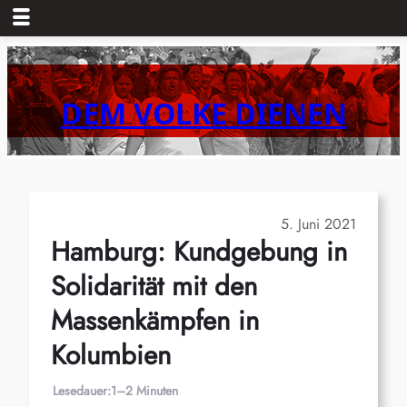
Zum
Inhalt
springen
DEM VOLKE DIENEN
5. Juni 2021
Hamburg: Kundgebung in
Solidarität mit den
Massenkämpfen in
Kolumbien
Lesedauer:
1–2 Minuten