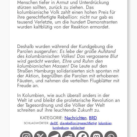
Menschen tiefer in Armut und Unterdrückung
stürzen sollten, zurück zu ziehen. Das
kolumbianische Volk zahlt einen hohen Preis für
ihre gerechtfertigte Rebellion: nicht nur gab es
tausend Verletzte, um die hundert Demonstranten
wurden kaltblütig von der Reaktion ermordet.
Deshalb wurden während der Kundgebung die
Parolen ausgerufen:
Es lebe der große Aufstand
des kolumbianischen Volkes! Das vergossene Blut
wird gerächt werden, Ehre und Ruhm den
kolumbianischen Massen!
Die Leute auf den
Straßen Hamburgs solidarisierten sich spontan mit
der Aktion, begrüßten die Parolen mit erhobenen
Fäusten, und nahmen die verteilten Flugblätter mit
Freude an.
In Kolumbien, wie auch überall anders in der
Welt ist und bleibt die proletarische Revolution an
der Tagesordnung und die Völker der Welt
schreiten auf ihre leuchtende Zukunft zu.
KATEGORIE:
Nachrichten
, 
BRD
SCHLAGWÖRTER:
de-DE
, 
die-rebellion-ist-gerechtfertigt
, 
kolumbien
, 
kundgebung
, 
solidaritaet