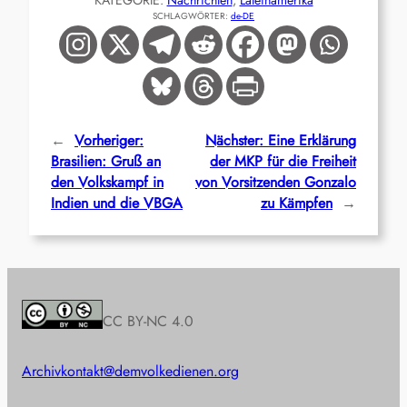
KATEGORIE:
Nachrichten
, 
Lateinamerika
SCHLAGWÖRTER:
de-DE
←
Vorheriger:
Nächster:
Eine Erklärung
Brasilien: Gruß an
der MKP für die Freiheit
den Volkskampf in
von Vorsitzenden Gonzalo
Indien und die VBGA
zu Kämpfen
→
CC BY-NC 4.0
Archiv
kontakt@demvolkedienen.org