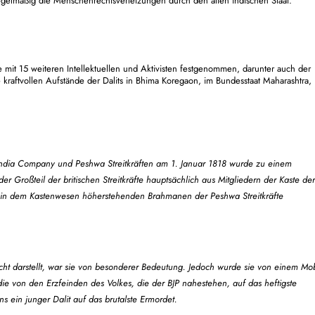
egelmäßig die Menschenrechtsverletzungen durch den alten indischen Staat.
it 15 weiteren Intellektuellen und Aktivisten festgenommen, darunter auch der
 kraftvollen Aufstände der Dalits in
Bhima Koregaon, im Bundesstaat Maharashtra
,
India Company und Peshwa Streitkräften am 1. Januar 1818 wurde zu einem
er Großteil der britischen Streitkräfte hauptsächlich aus Mitgliedern der Kaste der
 in dem Kastenwesen höherstehenden Brahmanen der Peshwa Streitkräfte
acht darstellt, war sie von besonderer Bedeutung. Jedoch wurde sie von einem Mo
ie von den Erzfeinden des Volkes, die der BJP nahestehen, auf das heftigste
 ein junger Dalit auf das brutalste Ermordet.