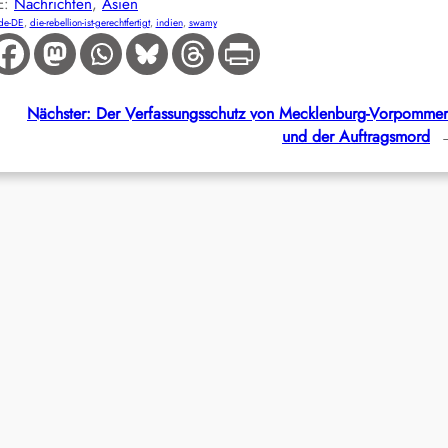
E:
Nachrichten
, 
Asien
de-DE
, 
die-rebellion-ist-gerechtfertigt
, 
indien
, 
swamy
Nächster:
Der Verfassungsschutz von Mecklenburg-Vorpomme
und der Auftragsmord