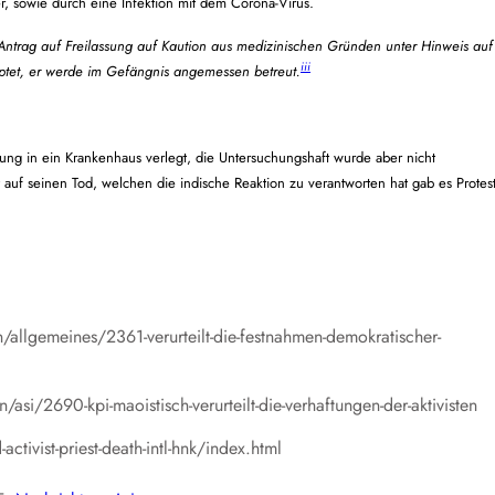
r, sowie durch eine Infektion mit dem Corona-Virus.
Antrag auf Freilassung auf Kaution aus medizinischen Gründen unter Hinweis auf
iii
tet, er werde im Gefängnis angemessen betreut.
ung in ein Krankenhaus verlegt
, die Untersuchungshaft wurde aber nicht
t auf seinen Tod, welchen die indische Reaktion zu verantworten hat gab es Protes
allgemeines/2361-verurteilt-die-festnahmen-demokratischer-
si/2690-kpi-maoistisch-verurteilt-die-verhaftungen-der-aktivisten
tivist-priest-death-intl-hnk/index.html