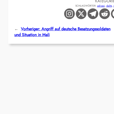
KATEGORI
SCHLAGWÖRTER:
adivasi
, 
dalits
, 
←
Vorheriger:
Angriff auf deutsche Besatzungssoldaten
und Situation in Mali