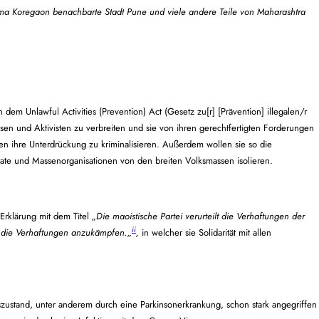
ma Koregaon benachbarte Stadt Pune und viele andere Teile von Maharashtra
h dem Unlawful Activities (Prevention) Act
(Gesetz zu[r] [Prävention] illegalen/r
ssen und Aktivisten zu verbreiten und sie von ihren gerechtfertigten Forderungen
n ihre Unterdrückung zu kriminalisieren. Außerdem wollen sie so die
ate und Massenorganisationen von den breiten Volksmassen isolieren.
 Erklärung mit dem Titel
„
Die maoistische Partei verurteilt die Verhaftungen der
ii
en die Verhaftungen anzukämpfen.
„
,
in welcher sie Solidarität mit allen
szustand, unter anderem durch eine Parkinsonerkrankung, schon stark angegriffen