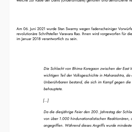
welche zur Kaste der Dalits (Unberührbare) gehören und denunzierte r
Am 06. Juni 2021 wurde Stan Swarmy wegen fadenscheiniger Vorwürfe m
revolutionäre Schriftsteller Varavara Rao. Ihnen wird vorgeworfen für die
im Januar 2018 verantwortlich zu sein.
Die Schlacht von Bhima Koregaon zwischen der East 
wichtigen Teil der Volksgeschichte in Maharashtra, da d
Unberührbaren bestand, die sich im Kampf gegen die
behauptete.
[…]
Da die diesjährige Feier den 200. Jahrestag der Schl
von über 1.000 hindunationalistischen Reaktionären, d
angegriffen. Während dieses Angriffs wurde mindestens