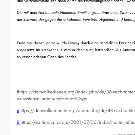
und verschlechterte sich dann durch die Haftbedingungen schnell weite
Die mit dem Fall betraute Nationale Ermittlungsbehörde hatte Swamys 
die Schwere der gegen ihn erhobenen Vorwürfe abgelehnt und behaup
Ende Mai diesen Jahres wurde Swamy durch eine richterliche Entscheid
ausgesetzt. Im Krankenhaus starb er dann auch letztendlich. Als Antwor
an verschiedenen Orten des Landes.
i
https://demvolkedienen.org/index.php/de/36-nachrichten/
aktivisten-in-indien#sdfootnote2sym
ii
https://demvolkedienen.org/index.php/de/48-nachrichten/a
iii
https://edition.cnn.com/2021/07/06/india/indian-jailed-ac