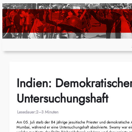
Zum
Inhalt
springen
Indien: Demokratischer 
Untersuchungshaft
Lesedauer:
2–3 Minuten
Am 05. Juli starb der 84 jährige jesuitische Priester und demokratische
Mumbai, während er eine Untersuchungshaft absolvierte. Swamy war ein 