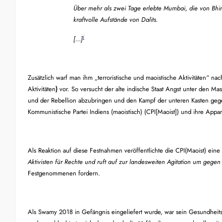
Über mehr als zwei Tage erlebte Mumbai, die von Bhi
kraftvolle Aufstände von Dalits
.
i
[…]
Zusätzlich warf man ih
m „
terroristische und maoistische Aktivitäten
“ nac
Aktivitäten
)
vor. So versucht der alte indische Staat Angst unter den Ma
und der Rebellion abzubringen und den Kampf der unteren Kasten gege
Kommunistische Partei Indiens (maoistisch)
(CPI[Maoist])
und ihre Appar
Als Reaktion auf diese Festnahmen veröffentlichte die CPI(Maoist) eine
Aktivisten für Rechte und ruft auf zur landesweiten Agitation um geg
Festgenommenen fordern.
Als Swamy 2018 in
Gefängnis eingeliefert
wurde
, war sein Gesundheit