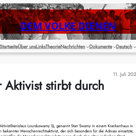
DEM VOLKE DIENEN
Startseite
Über uns
Links
Theorie
Nachrichten
Dokumente
Deutsch
11. Juli 20
Aktivist stirbt durch
 Ak
tivist
Stanislaus Lourduswamy SJ, genannt Stan Swamy
in einem Krank
enhaus in
bekannter Menschenrechtsaktivist, der sich besonders für die Adivasi einsetzte,