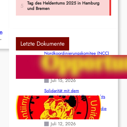
rn
→
Letzte Dokumente
Nordkoordinierungskomitee (NCC)
der Kommunistischen Partei Indiens
(Maoistisch): Postmoderner
Opportunismus
Juli 15, 2026
Solidarität mit dem
venezolanischem Volk angesichts
der verlorenen Leben und der
katastrophalen Situation durch die
Erdbeben des 24. Juni!
Juli 12, 2026