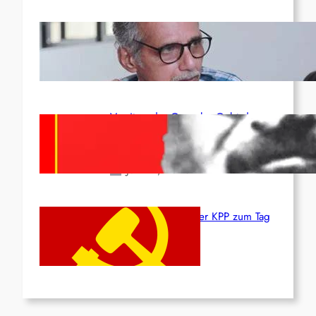
Indien: „Die Politik der
Kapitulation“ von K. Murali (Ajith)
Juli 1, 2026
Vorsitzender Gonzalo: Gebt das
Leben für die Partei und die
Revolution!
Juni 19, 2026
Beschluss des ZK der KPP zum Tag
des Heldentums
Juni 19, 2026