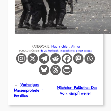
KATEGORIE:
Nachrichten
, 
Afrika
SCHLAGWÖRTER:
de-DE
, 
frankreich
, 
imperialismus
, 
protest
, 
senegal
←
Vorheriger:
Nächster:
Palästina: Das
Massenproteste in
Volk kämpft weiter
→
Brasilien