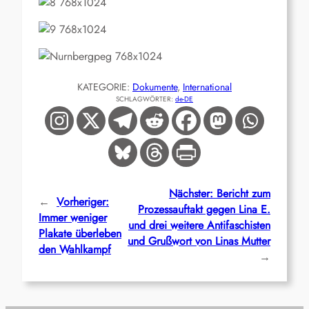
KATEGORIE:
Dokumente
, 
International
SCHLAGWÖRTER:
de-DE
Nächster:
Bericht zum
←
Vorheriger:
Prozessauftakt gegen Lina E.
Immer weniger
und drei weitere Antifaschisten
Plakate überleben
und Grußwort von Linas Mutter
den Wahlkampf
→