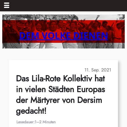
Zum
Inhalt
springen
DEM VOLKE DIENEN
11. Sep. 2021
Das Lila-Rote Kollektiv hat
in vielen Städten Europas
der Märtyrer von Dersim
gedacht!
Lesedauer:
1–2 Minuten