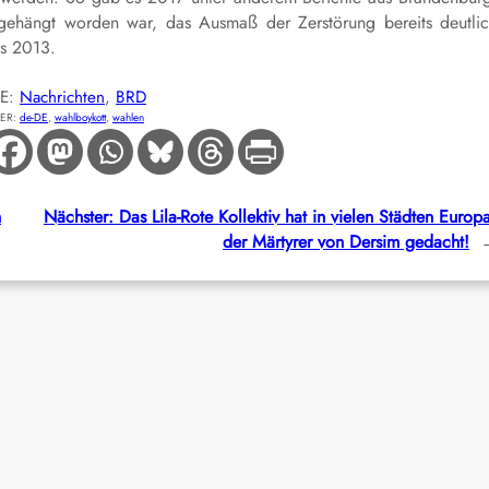
ehängt worden war, das Ausmaß der Zerstörung bereits deutli
s 2013.
IE:
Nachrichten
, 
BRD
ER:
de-DE
, 
wahlboykott
, 
wahlen
n
Nächster:
Das Lila-Rote Kollektiv hat in vielen Städten Europ
der Märtyrer von Dersim gedacht!