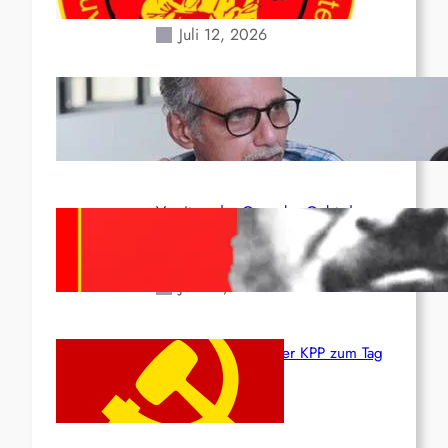
Erdbeben des 24. Juni!
Juli 12, 2026
Indien: „Die Politik der
Kapitulation“ von K. Murali (Ajith)
Juli 1, 2026
Vorsitzender Gonzalo: Gebt das
Leben für die Partei und die
Revolution!
Juni 19, 2026
Beschluss des ZK der KPP zum Tag
des Heldentums
Juni 19, 2026