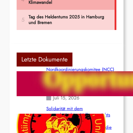
Letzte Dokumente
Nordkoordinierungskomitee (NCC)
der Kommunistischen Partei Indiens
(Maoistisch): Postmoderner
Opportunismus
Juli 15, 2026
Solidarität mit dem
venezolanischem Volk angesichts
der verlorenen Leben und der
katastrophalen Situation durch die