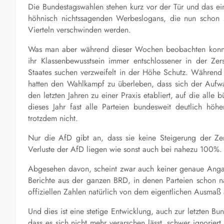
Die Bundestagswahlen stehen kurz vor der Tür und das einzi
höhnisch nichtssagenden Werbeslogans, die nun schon s
Vierteln verschwinden werden.
Was man aber während dieser Wochen beobachten konnt
ihr Klassenbewusstsein immer entschlossener in der Ze
Staates suchen verzweifelt in der Höhe Schutz. Währen
hatten den Wahlkampf zu überleben, dass sich der Aufwa
den letzten Jahren zu einer Praxis etabliert, auf die alle
dieses Jahr fast alle Parteien bundesweit deutlich höhe
trotzdem nicht.
Nur die AfD gibt an, dass sie keine Steigerung der Zer
Verluste der AfD liegen wie sonst auch bei nahezu 100%.
Abgesehen davon, scheint zwar auch keiner genaue Angab
Berichte aus der ganzen BRD, in denen Parteien schon n
offiziellen Zahlen natürlich von dem eigentlichen Ausmaß a
Und dies ist eine stetige Entwicklung, auch zur letzten Bu
dass es sich nicht mehr verarschen lässt, schwer ignori