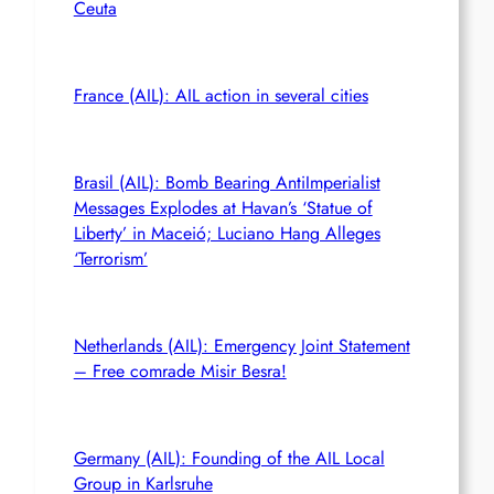
Ceuta
France (AIL): AIL action in several cities
Brasil (AIL): Bomb Bearing AntiImperialist
Messages Explodes at Havan’s ‘Statue of
Liberty’ in Maceió; Luciano Hang Alleges
‘Terrorism’
Netherlands (AIL): Emergency Joint Statement
– Free comrade Misir Besra!
Germany (AIL): Founding of the AIL Local
Group in Karlsruhe