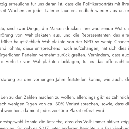
g erfreuliche für uns daran ist, dass die Politikerporträts mit ihr
eit Wochen an jeder Laterne laueren, endlich wieder aus unsr
e, sind zwei Dinge; die Massen drücken ihre wachsende Wut u
rstörung von Wahlplakaten aus, und die Repräsentanten des alt
d früher hauptsächlich Wahlplakate von der NPD so wenig Chanc
nd lohnte, diese entsprechend hoch aufzuhängen, hat sich dies 
 bürgerlichen Parteien vermehrt zurück greifen. Verhindern, dass au
re Verluste von Wahlplakaten beklagen, tut es das offensichtli
störung zu den vorherigen Jahre feststellen könne, wie auch, d
en zu den Zahlen machen zu wollen, allerdings gibt es zahlreic
ach wenigen Tagen von ca. 30% Verlust sprechen, sowie, dass d
bweichen, da nicht jedes zerstörte Plakat erfasst wird.
ndestagswahl konnte die Tatsache, dass das Volk immer aktiver zeig
ert werden. So gab es 2017 unter anderem Berichte aus Brandenbur