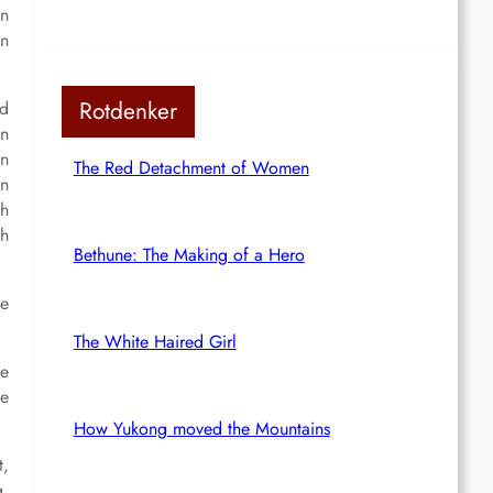
en
en
Rotdenker
nd
en
en
The Red Detachment of Women
in
ch
ch
Bethune: The Making of a Hero
ie
The White Haired Girl
he
ie
How Yukong moved the Mountains
t,
g,