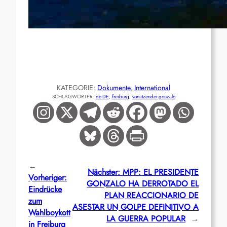
KATEGORIE:
Dokumente
, 
International
SCHLAGWÖRTER:
de-DE
, 
freiburg
, 
vorsitzender-gonzalo
←
Nächster:
MPP: EL PRESIDENTE
Vorheriger:
GONZALO HA DERROTADO EL
Eindrücke
PLAN REACCIONARIO DE
zum
ASESTAR UN GOLPE DEFINITIVO A
Wahlboykott
LA GUERRA POPULAR
→
in Freiburg