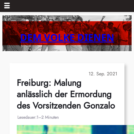
Zum
Inhalt
springen
DEM VOLKE DIENEN
12. Sep. 2021
Freiburg: Malung
anlässlich der Ermordung
des Vorsitzenden Gonzalo
Lesedauer:
1–2 Minuten